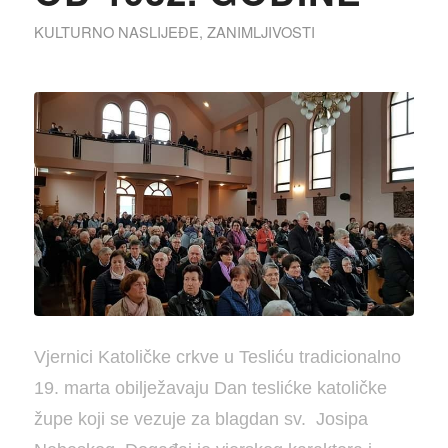
KULTURNO NASLIJEĐE
,
ZANIMLJIVOSTI
Vjernici Katoličke crkve u Tesliću tradicionalno
19. marta obilježavaju Dan teslićke katoličke
župe koji se vezuje za blagdan sv. Josipa