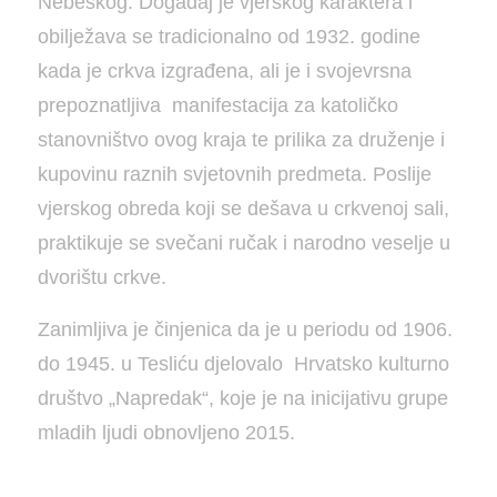
Nebeskog. Događaj je vjerskog karaktera i
obilježava se tradicionalno od 1932. godine
kada je crkva izgrađena, ali je i svojevrsna
prepoznatljiva manifestacija za katoličko
stanovništvo ovog kraja te prilika za druženje i
kupovinu raznih svjetovnih predmeta. Poslije
vjerskog obreda koji se dešava u crkvenoj sali,
praktikuje se svečani ručak i narodno veselje u
dvorištu crkve.
Zanimljiva je činjenica da je u periodu od 1906.
do 1945. u Tesliću djelovalo Hrvatsko kulturno
društvo „Napredak“, koje je na inicijativu grupe
mladih ljudi obnovljeno 2015.