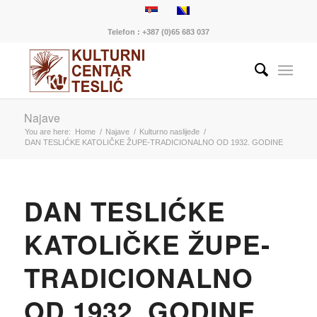
Telefon : +387 (0)65 683 037
Najave
You are here:
Home
/
Najave
/
Kulturno naslijeđe
/
DAN TESLIĆKE KATOLIČKE ŽUPE-TRADICIONALNO OD 1932. GODINE
DAN TESLIĆKE
KATOLIČKE ŽUPE-
TRADICIONALNO
OD 1932. GODINE