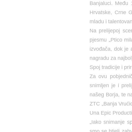
Banjaluci. Među 1
Hrvatske, Crne G
mladu i talentovan
Na prelijepoj sce
pjesmu „Ptico mi
izvođača, dok je 
nagradu za najbolj
Spoj tradicije i pr
Za ovu pobjedničk
snimljen je i pre
našeg Borja, te n
ZTC „Banja Vrućic
Una Epic Producti
„Iako snimanje sp
smo se htjeli zahv