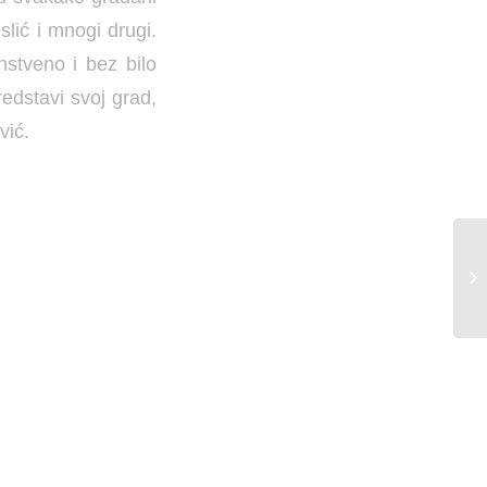
lić i mnogi drugi.
nstveno i bez bilo
redstavi svoj grad,
vić.