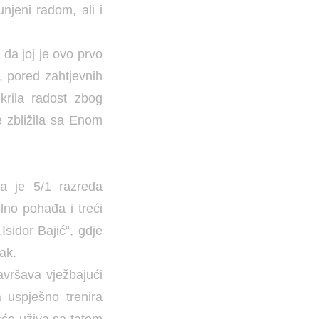
unjeni radom, ali i
da joj je ovo prvo
, pored zahtjevnih
krila radost zbog
e zbližila sa Enom
a je 5/1 razreda
lno pohađa i treći
Isidor Bajić“, gdje
ak.
avršava vježbajući
a uspješno trenira
ešće uživa sa tatom