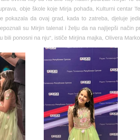
prava, obje škole koje Mirja pohađa, Kulturni centar Tes
e pokazala da ovaj grad, kada to zatreba, djeluje jedi
epoznali su Mirjin talenat i želju da na najljepši način p
u bili ponosni na nju“, ističe Mirjina majka, Olivera Marko