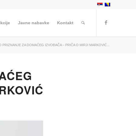
kcije
Javne nabavke
Kontakt
 PRIZNANJE ZA DOMAĆEG IZVOĐAČA – PRIČA O MIRJI MARKOVIĆ...
MAĆEG
ARKOVIĆ