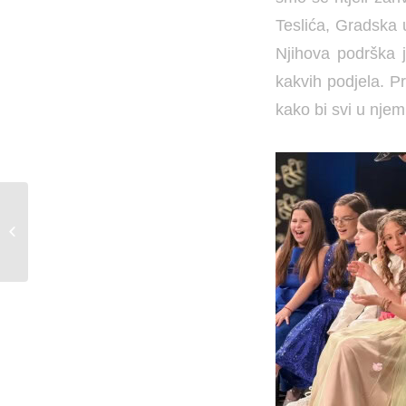
Teslića, Gradska u
Njihova podrška j
kakvih podjela. Pr
kako bi svi u njem
MEĐUNARODNI DAN
PORODICE U
TESLIĆU