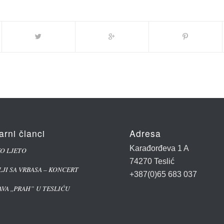
arni članci
Adresa
Karađorđeva 1 A
KO LJETO
74270 Teslić
LJI SA VRBASA – KONCERT
+387(0)65 683 037
VA ,,PRAH” U TESLIĆU