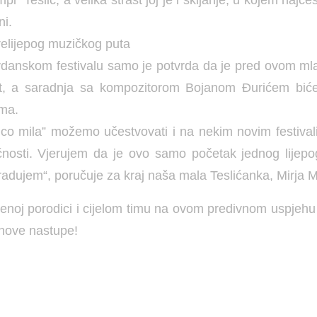
ni.
elijepog muzičkog puta
danskom festivalu samo je potvrda da je pred ovom m
st, a saradnja sa kompozitorom Bojanom Đurićem biće
ima.
co mila” možemo učestvovati i na nekim novim festiva
nosti. Vjerujem da je ovo samo početak jednog lijepo
radujem“, poručuje za kraj naša mala Teslićanka, Mirja M
jenoj porodici i cijelom timu na ovom predivnom uspjehu 
nove nastupe!