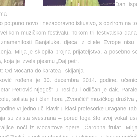
Dani isp
ima
lo potpuno novo i nezaboravno iskustvo, s obzirom na to 
elikom muzičkom festivalu. Tokom tri festivalska dana
 znamenitosti Banjaluke, djeca iz cijele Evrope nisu 
ja. Mirja je sklopila brojna prijateljstva, a posebno s
 koja je izvela pjesmu „Daj pet“.
: Od Mocarta do karatea i skijanja
rković rođena je 30. decembra 2014. godine, učenic
tar Petrović Njegoš“ u Tesliću i odličan je đak. Parale
le, solista je i član hora „Zvončići“ muzičkog društva „
godine vrijedno uči klavir u klasi profesorke Dragane Tab
ja su zaista svestrana – pored toga što svoj vokal us
raljice noći iz Mocartove opere „Čarobna frula“, Mirj
pi“ Teslić, a velika strast joj je i skijanje, u kojem najč