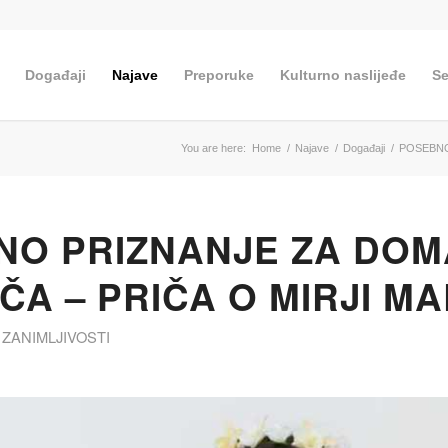
Događaji
Najave
Preporuke
Kulturno naslijeđe
Se
You are here:
Home
/
Najave
/
Događaji
/
POSEBNO
NO PRIZNANJE ZA DO
ČA – PRIČA O MIRJI M
,
ZANIMLJIVOSTI