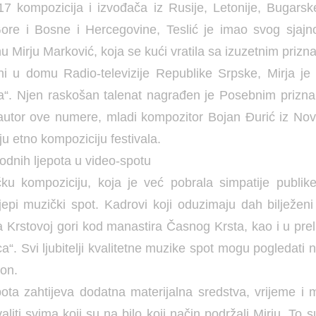
7 kompozicija i izvođača iz Rusije, Letonije, Bugarske
ore i Bosne i Hercegovine, Teslić je imao svog sjajn
u Mirju Marković, koja se kući vratila sa izuzetnim prizn
ni u domu Radio-televizije Republike Srpske, Mirja je
la“. Njen raskošan talenat nagrađen je Posebnim priz
autor ove numere, mladi kompozitor Bojan Đurić iz No
u etno kompoziciju festivala.
irodnih ljepota u video-spotu
u kompoziciju, koja je već pobrala simpatije publike 
lijepi muzički spot. Kadrovi koji oduzimaju dah bilježen
a Krstovoj gori kod manastira Časnog Krsta, kao i u pr
a“. Svi ljubitelji kvalitetne muzike spot mogu pogledati
on.
ota zahtijeva dodatna materijalna sredstva, vrijeme i
aliti svima koji su na bilo koji način podržali Mirju. To