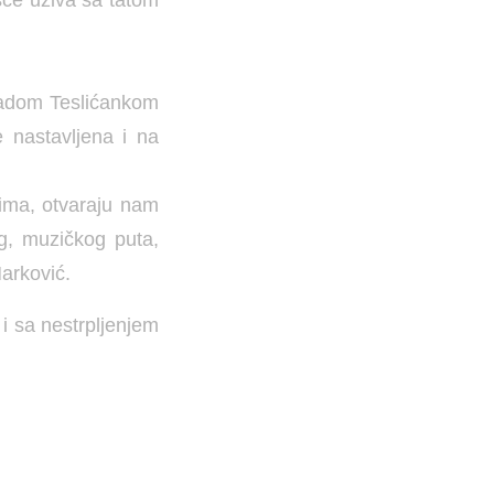
ladom Teslićankom
 nastavljena i na
lima, otvaraju nam
g, muzičkog puta,
arković.
i sa nestrpljenjem