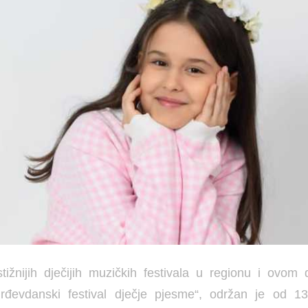
ižnijih dječijih muzičkih festivala u regionu i ovom 
rđevdanski festival dječje pjesme“, održan je od 1