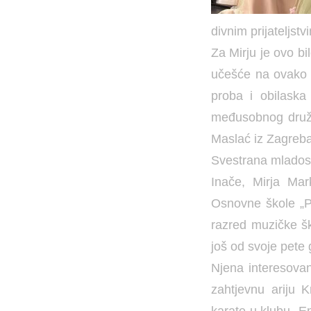
divnim prijateljstv
Za Mirju je ovo bi
učešće na ovako v
proba i obilaska
međusobnog družen
Maslać iz Zagreba,
Svestrana mladost
Inače, Mirja Ma
Osnovne škole „Pe
razred muzičke ško
još od svoje pete 
Njena interesovan
zahtjevnu ariju K
karate u klubu „Em