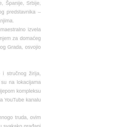
, Španije, Srbije,
og predstavnika –
anjima.
 maestralno izvela
nanjem za domaćeg
vog Grada, osvojio
i stručnog žirija,
i su na lokacijama
elijepom kompleksu
 na YouTube kanalu
 mnogo truda, ovim
 su svakako građani