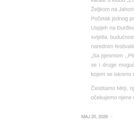
Željkom na Jahori
Početak jednog pr
Uspjeh na Đurđev
svijetla budućno
narednim festival
„Sa pjesmom ,,Pti
se i druge moguć
kojem se iskreno 
Čestitamo Mirji, n
očekujemo njene 
MAJ 20, 2026
/