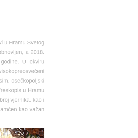
ovi u Hramu Svetog
 obnovljen, a 2018.
 godine. U okviru
 visokopreosvećeni
asim, osečkopoljski
i freskopis u Hramu
roj vjernika, kao i
 upamćen kao važan