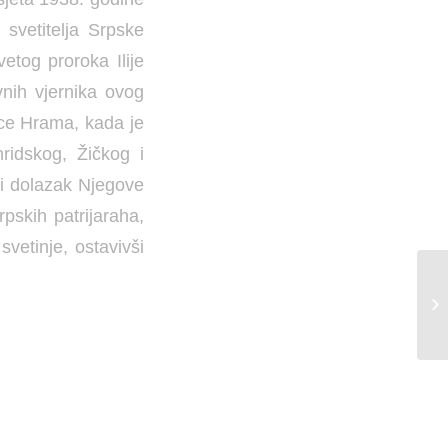
 svetitelja Srpske
etog proroka Ilije
nih vjernika ovog
ice Hrama, kada je
ridskog, Žičkog i
 i dolazak Njegove
pskih patrijaraha,
vetinje, ostavivši