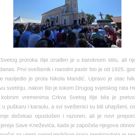
vetog proroka Ilije izrađen je u baroknom stilu, ali nje
anas. Prvi sveštenik i narodni pastir bio je od 1925. god
e nasljedio je prota Nikola Mandić. Upravo je otac Nik
vu svetinju, nakon što je tokom Drugog svjetskog rata Hr
 kobnim vremenima Crkva Svetog Ilije bila je pretv
 u puškaru i karaulu, a svi sveštenici su bili uhapšeni, o
nje dočekao opustošen i razoren, ali je novi prepo
jereja Save Kneževića, kada je započela njegova obnov
 značaj za vjerni narod teslićkog kraja predstavljala je p