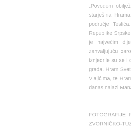
„Povodom obiljež
starješina Hrama
područje Teslića
Republike Srpske 
je najvećim dij
zahvaljujuću paro
iznjedrile su se i
grada, Hram Svetih
Vlajićima, te Hra
danas nalazi Mana
FOTOGRAFIJE 
ZVORNIČKO-TU