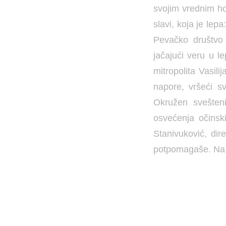
svojim vrednim h
slavi, koja je lep
Pevačko društvo 
jačajući veru u l
mitropolita Vasili
napore, vršeći s
Okružen svešteni
osvećenja očinsk
Stanivuković, dir
potpomagaše. Na o