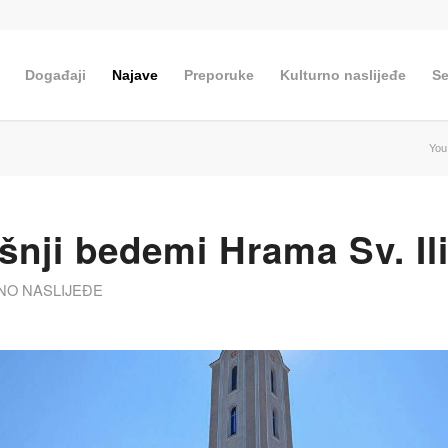
Događaji
Najave
Preporuke
Kulturno naslijeđe
Se
You
šnji bedemi Hrama Sv. Ili
NO NASLIJEĐE