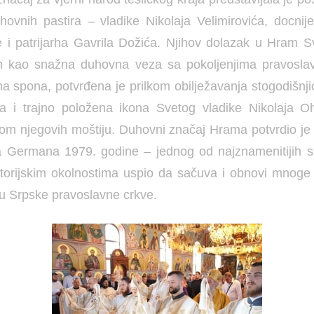
uhovnih pastira – vladike Nikolaja Velimirovića, docnije
 i patrijarha Gavrila Dožića. Njihov dolazak u Hram Sv
 kao snažna duhovna veza sa pokoljenjima pravoslav
a spona, potvrđena je prilkom obilježavanja stogodišnj
a i trajno položena ikona Svetog vladike Nikolaja Oh
com njegovih moštiju. Duhovni značaj Hrama potvrdio je
ha Germana 1979. godine – jednog od najznamenitijih sr
istorijskim okolnostima uspio da sačuva i obnovi mnoge s
tu Srpske pravoslavne crkve.