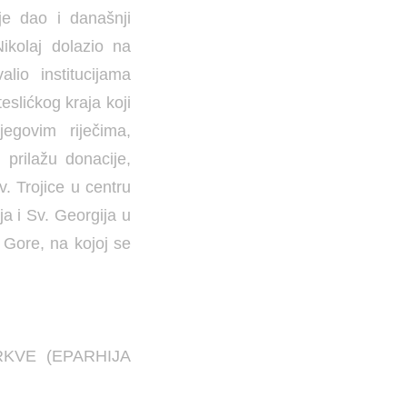
je dao i današnji
ikolaj dolazio na
lio institucijama
slićkog kraja koji
egovim riječima,
 prilažu donacije,
. Trojice u centru
a i Sv. Georgija u
 Gore, na kojoj se
KVE (EPARHIJA