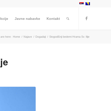
kcije
Javne nabavke
Kontakt
 are here:
Home
/
Najave
/
Događaji
/
Stogodišnji bedemi Hrama Sv. Ilije
je