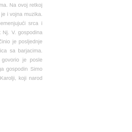
a. Na ovoj retkoj
 je i vojna muzika.
emenjujući srca i
k Nj. V. gospodina
činio je posljednje
ica sa barjacima.
 govorio je posle
uga gospodin Simo
arolji, koji narod