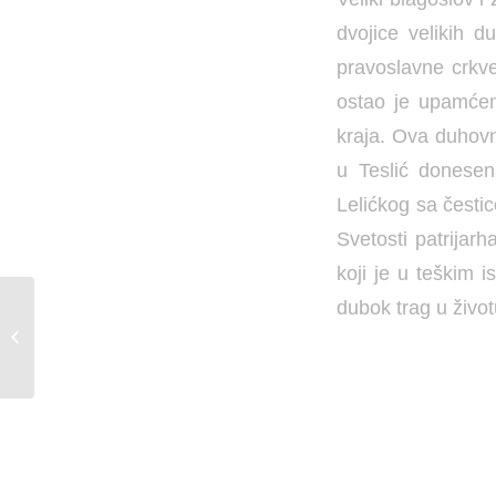
dvojice velikih d
pravoslavne crkve
ostao je upamćen
kraja. Ova duhovn
u Teslić donesen
Lelićkog sa česti
Svetosti patrijar
koji je u teškim 
dubok trag u živo
ODRŽAN KONCERT
DUHOVNE MUZIKE