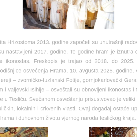
ita Hrizostoma 2013. godine započeti su unutrašnji rad
i su nastavljeni 2017. godine. Te godine hram je iznutra
e ikonostas. Freskopis je trajao od 2018. do 2025.
godišnjice osvećenja Hrama, 10. avgusta 2025. godine,
jereji – zvorničko-tuzlanski Fotije, gornjokarlovački Ger
m i valjevski Isihije – osveštali su obnovljeni ikonostas 
je u Tesliću. Svečanom osveštanju prisustvovao je veliki b
bličkih, lokalnih i crkvenih vlasti. Ovaj događaj ostaće
i Hrama i duhovnom životu vjernog naroda teslićkog kraja.