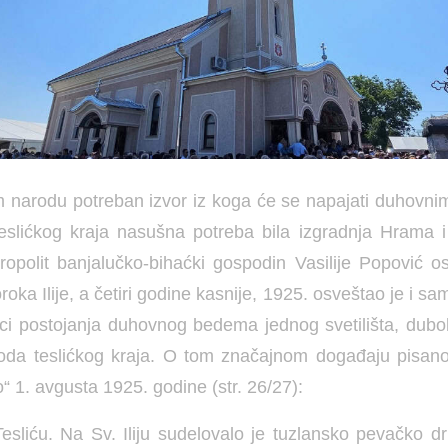
 narodu potreban izvor iz koga će se napajati duhovnim
eslićkog kraja nasušna potreba bila izgradnja Hrama 
opolit banjalučko-bihaćki gospodin Vasilije Popović o
ka Ilije, a četiri godine kasnije, 1925. osveštao je i s
ci postojanja duhovnog bedema jednog svetilišta, dubo
oda teslićkog kraja. O tom značajnom događaju pisan
“ 1. avgusta 1925. godine (str. 26/27):
 Tesliću. Na Sv. Iliju sudelovalo je tuzlansko pevačko d