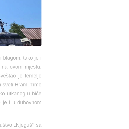
 blagom, tako je i
i na ovom mjestu.
sveštao je temelje
am sveti Hram. Time
ko utkanog u biće
o je i u duhovnom
ruštvo „Njeguš“ sa