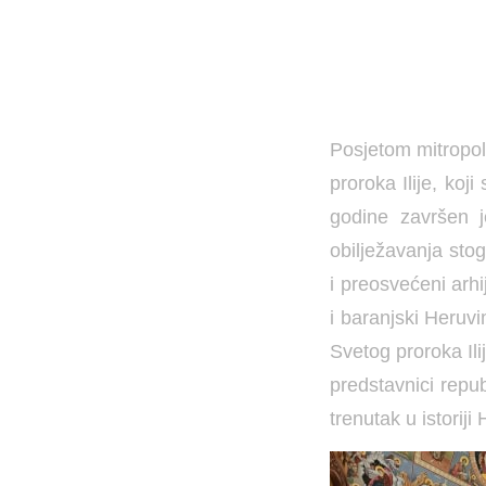
Posjetom mitropol
proroka Ilije, koj
godine završen j
obilježavanja sto
i preosvećeni arhi
i baranjski Heruvi
Svetog proroka Ili
predstavnici repu
trenutak u istorij