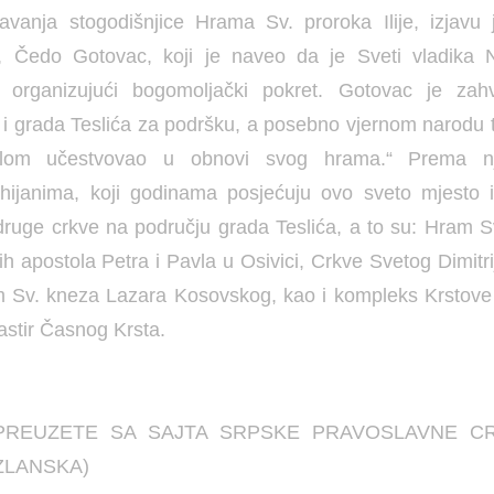
avanja stogodišnjice Hrama Sv. proroka Ilije, izjavu 
, Čedo Gotovac, koji je naveo da je Sveti vladika N
, organizujući bogomoljački pokret. Gotovac je zahva
i grada Teslića za podršku, a posebno vjernom narodu te
elom učestvovao u obnovi svog hrama.“ Prema nj
hijanima, koji godinama posjećuju ovo sveto mjesto i
 druge crkve na području grada Teslića, a to su: Hram Sv
 apostola Petra i Pavla u Osivici, Crkve Svetog Dimitrij
m Sv. kneza Lazara Kosovskog, kao i kompleks Krstove
stir Časnog Krsta.
PREUZETE SA SAJTA SRPSKE PRAVOSLAVNE CR
ZLANSKA)