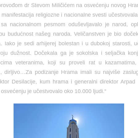
orovođom dr Stevom Miličićem na osvećenju novog Hram
a: manifestacija religiozne i nacionalne svesti učestvovala
sa nacionalnom pesmom oduševljavalo je narod, opl
epu budućnost našeg naroda. Veličanstven je bio doče
ja. Iako je sedi arhijerej bolestan i u dubokoj starosti, u
voju dužnost. Dočekala ga je sokolska i seljačka konj
cima veteranima, koji su proveli rat u kazamatima,
i, dirljivo…Za podizanje Hrama imali su najviše zasl
ektor Desilacije, kum hrama i generalni direktor Arpad K
svećenju je učestvovalo oko 10.000 ljudi.“