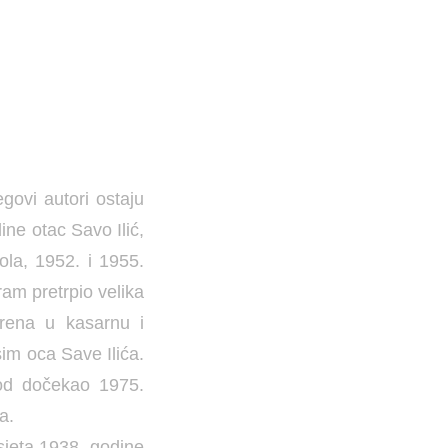
govi autori ostaju
ine otac Savo Ilić,
ola, 1952. i 1955.
am pretrpio velika
orena u kasarnu i
sim oca Save Ilića.
rod dočekao 1975.
a.
osjeta 1938. godine