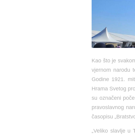
Kao što je svakom
vjernom narodu t
Godine 1921. mitr
Hrama Svetog proro
su označeni poče
pravoslavnog nar
časopisu „Bratstvo
„Veliko slavlje u