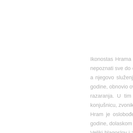
Ikonostas Hrama S
nepoznati sve do d
a njegovo služenj
godine, obnovio o
razaranja. U tim
konjušnicu, zvonik
Hram je oslobođe
godine, dolaskom 
Veliki blagoslov i