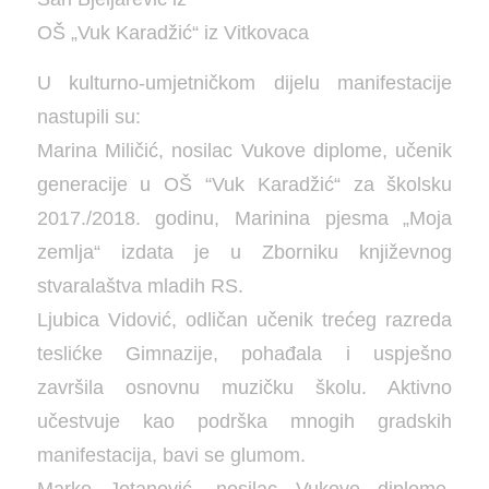
OŠ „Vuk Karadžić“ iz Vitkovaca
U kulturno-umjetničkom dijelu manifestacije
nastupili su:
Marina Miličić, nosilac Vukove diplome, učenik
generacije u OŠ “Vuk Karadžić“ za školsku
2017./2018. godinu, Marinina pjesma „Moja
zemlja“ izdata je u Zborniku književnog
stvaralaštva mladih RS.
Ljubica Vidović, odličan učenik trećeg razreda
teslićke Gimnazije, pohađala i uspješno
završila osnovnu muzičku školu. Aktivno
učestvuje kao podrška mnogih gradskih
manifestacija, bavi se glumom.
Marko Jotanović, nosilac Vukove diplome,