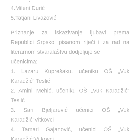
4.Mileni Đurić
5.Tatjani Livazović
Priznanje za iskazivanje ljubavi prema
Republici Srpskoj pisanom riječi i za rad na
literarnom stvaralaštvu dodjeljuje se
učenicima;
1. Lazaru Kuprešaku, učeniku OŠ „Vuk
Karadžić“ Teslić
2. Amini Mehić, učeniku OŠ „Vuk Karadžić“
Teslić
3. Sari Bjeljarević učenici OŠ „Vuk
Karadžić”Vitkovci
4. Tamari Gajanović, učenici OŠ „Vuk
Karadžić“Vitkovci