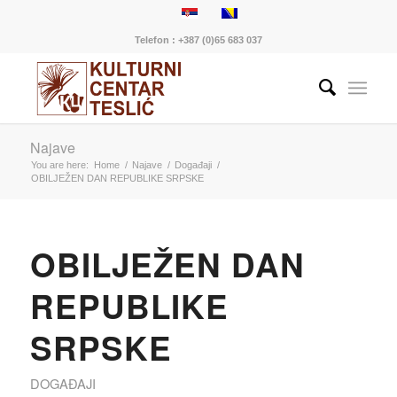
Telefon : +387 (0)65 683 037
Najave
You are here:
Home
/
Najave
/
Događaji
/
OBILJEŽEN DAN REPUBLIKE SRPSKE
OBILJEŽEN DAN
REPUBLIKE
SRPSKE
DOGAĐAJI