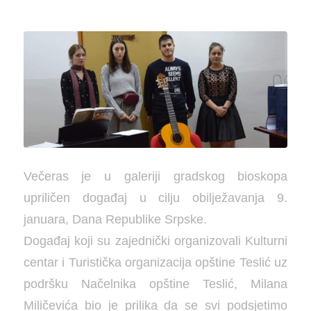
Večeras je u galeriji gradskog bioskopa
upriličen događaj u cilju obilježavanja 9.
januara, Dana Republike Srpske.
Događaj koji su zajednički organizovali Kulturni
centar i Turistička organizacija opštine Teslić uz
podršku Načelnika opštine Teslić, Milana
Miličevića bio je prilika da se svi podsjetimo