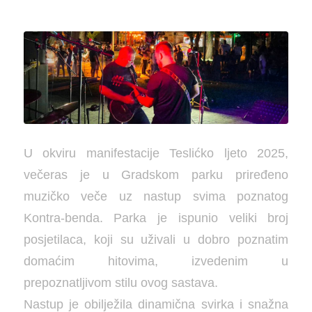
U okviru manifestacije Teslićko ljeto 2025,
večeras je u Gradskom parku priređeno
muzičko veče uz nastup svima poznatog
Kontra-benda. Parka je ispunio veliki broj
posjetilaca, koji su uživali u dobro poznatim
domaćim hitovima, izvedenim u
prepoznatljivom stilu ovog sastava.
Nastup je obilježila dinamična svirka i snažna