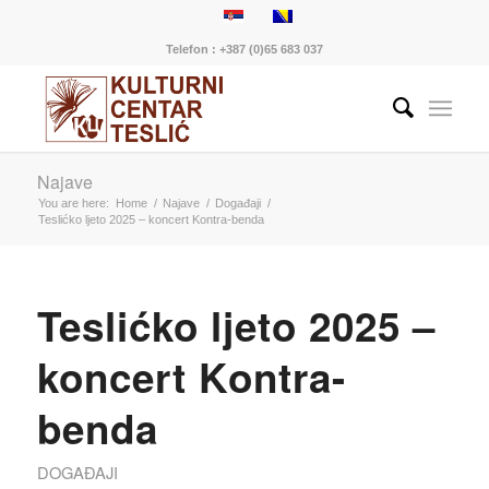
Telefon : +387 (0)65 683 037
Najave
You are here:
Home
/
Najave
/
Događaji
/
Teslićko ljeto 2025 – koncert Kontra-benda
Teslićko ljeto 2025 –
koncert Kontra-
benda
DOGAĐAJI