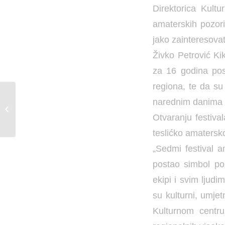
Direktorica Kultu
amaterskih pozoriš
jako zainteresovat
Živko Petrović Ki
za 16 godina pos
regiona, te da su
narednim danima i
SVIRKA U
GRADSKOM PARKU
Otvaranju festival
teslićko amatersko
„Sedmi festival a
postao simbol poz
ekipi i svim ljudi
su kulturni, umjet
Kulturnom centru 