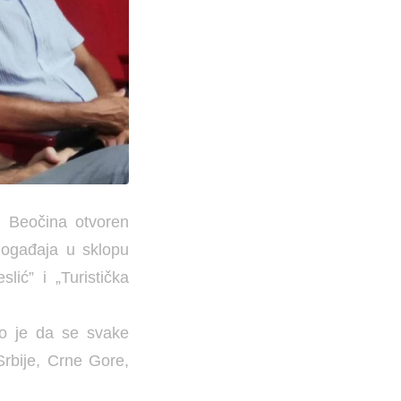
z Beočina otvoren
 događaja u sklopu
lić” i „Turistička
eno je da se svake
Srbije, Crne Gore,