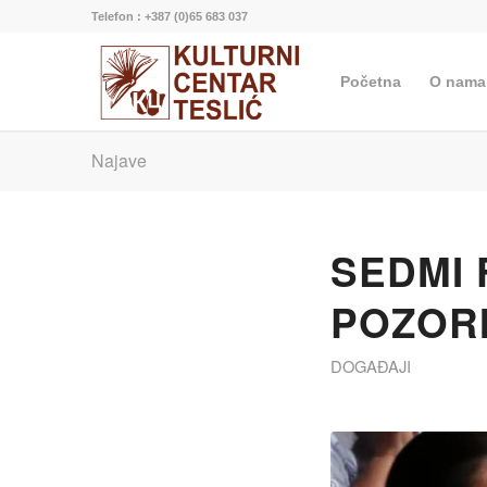
Telefon : +387 (0)65 683 037
Početna
O nama
Najave
SEDMI 
POZORI
DOGAĐAJI