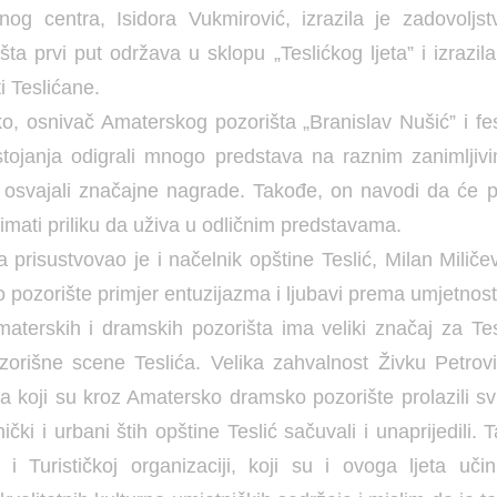
rnog centra, Isidora Vukmirović, izrazila je zadovoljst
ta prvi put održava u sklopu „Teslićkog ljeta” i izrazil
i Teslićane.
ko, osnivač Amaterskog pozorišta „Branislav Nušić” i fe
tojanja odigrali mnogo predstava na raznim zanimljiv
 osvajali značajne nagrade. Takođe, on navodi da će p
mati priliku da uživa u odličnim predstavama.
a prisustvovao je i načelnik opštine Teslić, Milan Milič
 pozorište primjer entuzijazma i ljubavi prema umjetnost
materskih i dramskih pozorišta ima veliki značaj za Tesl
orišne scene Teslića. Velika zahvalnost Živku Petrovi
ma koji su kroz Amatersko dramsko pozorište prolazili sv
nički i urbani štih opštine Teslić sačuvali i unaprijedili.
i Turističkoj organizaciji, koji su i ovoga ljeta učin