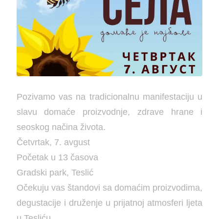
Pozivamo vas na tradicionalnu manifestaciju u
slavu domaće proizvodnje, zdrave hrane i
seoskog načina života.
Četvrtak, 7. avgust
Početak u 13 časova
Gradski park, Teslić
Očekuju vas štandovi sa domaćim proizvodima,
degustacije i druženje u prijatnoj atmosferi ljeta
u Tesliću.