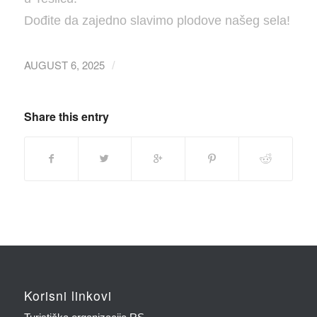
Dođite da zajedno slavimo plodove našeg sela!
AUGUST 6, 2025
/
Share this entry
Korisni linkovi