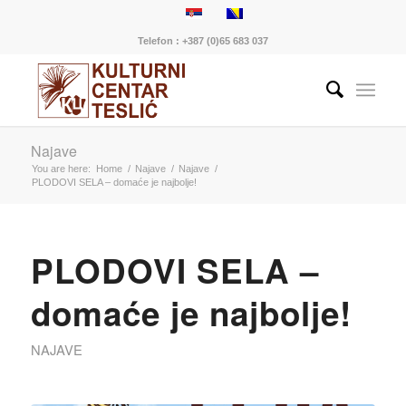
Telefon : +387 (0)65 683 037
Najave
You are here:
Home
/
Najave
/
Najave
/
PLODOVI SELA – domaće je najbolje!
PLODOVI SELA –
domaće je najbolje!
NAJAVE