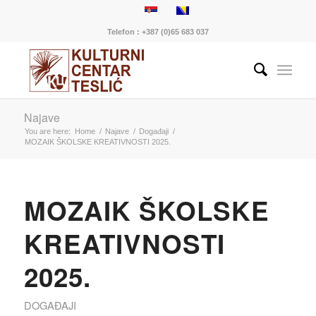
Telefon : +387 (0)65 683 037
Najave
You are here:
Home
/
Najave
/
Događaji
/
MOZAIK ŠKOLSKE KREATIVNOSTI 2025.
MOZAIK ŠKOLSKE
KREATIVNOSTI
2025.
DOGAĐAJI