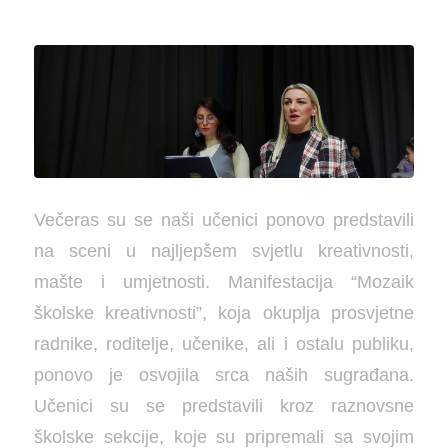
Večeras su se naši učenici ponovo predstavili
na sceni u najljepšem svjetlu kreativnosti,
mašte i umjetnosti. Manifestacija “Mozaik
školske kreativnosti”, koja okuplja prosvjetne
radnike, roditelje, učenike, ali i ostalu publiku,
ponovo je osvojila srca naših sugrađana.
Učenici su se predstavili kroz raznovsne
školske sekcije, koje su pripremali sa svojim