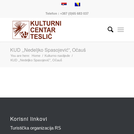
Telefon : +387 (0)65 683 037
KUD ,,Nedeljko Spasojević”, Očauš
You are here:
Home
/
Kulturno naslijeđe
/
KUD ,,Nedeljko Spasojević”, Očauš
Korisni linkovi
Turistička organizacija RS