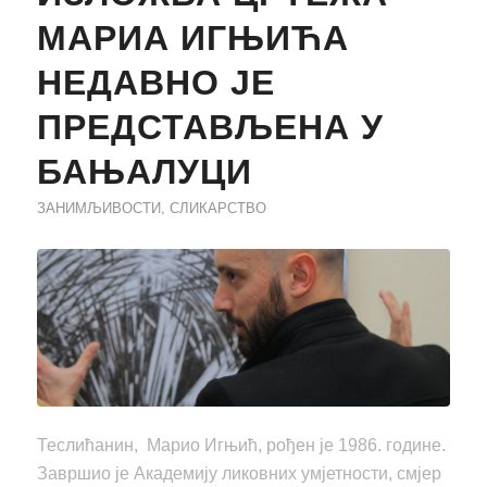
МАРИА ИГЊИЋА
НЕДАВНО ЈЕ
ПРЕДСТАВЉЕНА У
БАЊАЛУЦИ
ЗАНИМЉИВОСТИ
,
СЛИКАРСТВО
Теслићанин, Марио Игњић, рођен је 1986. године.
Завршио је Академију ликовних умјетности, смјер