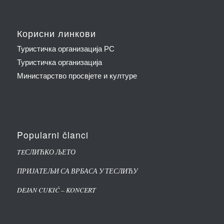
Корисни линкови
Туристичка организација РС
Туристичка организација
Министарство просвјете и културе
Popularni članci
TEСЛИЋКО ЉЕТО
ПРИЈАТЕЉИ СА ВРБАСА У ТЕСЛИЋУ
DEJAN CUKIĆ – KONCERT