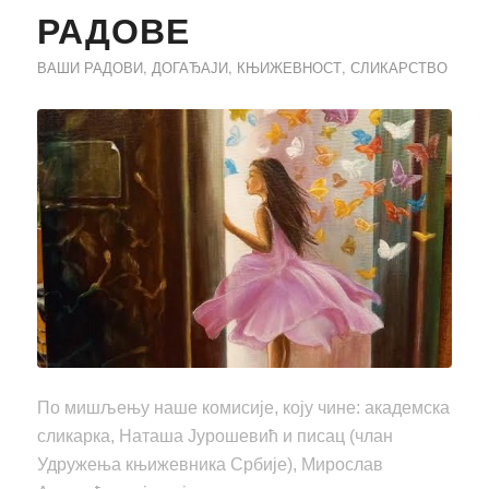
РАДОВЕ
ВАШИ РАДОВИ
,
ДОГАЂАЈИ
,
КЊИЖЕВНОСТ
,
СЛИКАРСТВО
По мишљењу наше комисије, коју чине: академска
сликарка, Наташа Јурошевић и писац (члан
Удружења књижевника Србије), Мирослав