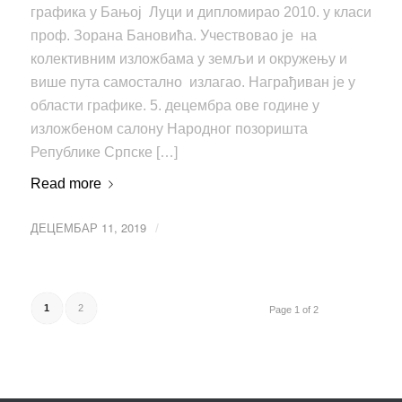
графика у Бањој Луци и дипломирао 2010. у класи
проф. Зорана Бановића. Учествовао је на
колективним изложбама у земљи и окружењу и
више пута самостално излагао. Награђиван је у
области графике. 5. децембра ове године у
изложбеном салону Народног позоришта
Републике Српске […]
Read more
ДЕЦЕМБАР 11, 2019
/
1
2
Page 1 of 2