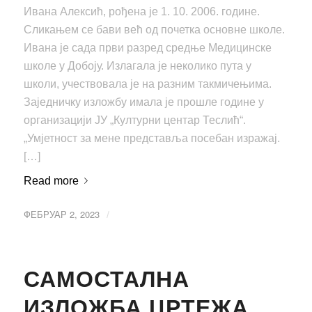
Ивана Алексић, рођена је 1. 10. 2006. године.
Сликањем се бави већ од почетка основне школе.
Ивана је сада први разред средње Медицинске
школе у Добоју. Излагала је неколико пута у
школи, учествовала је на разним такмичењима.
Заједничку изложбу имала је прошле године у
организацији ЈУ „Културни центар Теслић“.
„Умјетност за мене представља посебан изражај.
[…]
Read more
ФЕБРУАР 2, 2023
/
САМОСТАЛНА
ИЗЛОЖБА ЦРТЕЖА