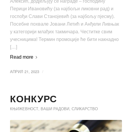
Алексић, додјељују се награде – господину
Перици Ивановићу (за најбољи ликовни рад) и
госпођи Слави Станојевић (за најбољу пјесму).
Посебне похвале Јовани Летић и Анђели Ливњак
у категорији млађих такмичара. Честитке свим
учесницима! Термин промоције ће бити накнадно
[…]
Read more
АПРИЛ 21, 2023
/
КОНКУРС
КЊИЖЕВНОСТ
,
ВАШИ РАДОВИ
,
СЛИКАРСТВО