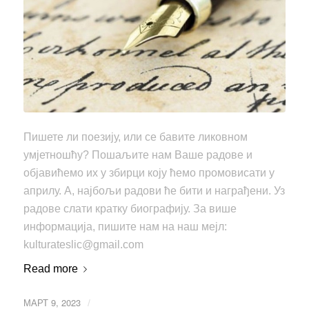
Пишете ли поезију, или се бавите ликовном
умјетношћу? Пошаљите нам Ваше радове и
објавићемо их у збирци коју ћемо промовисати у
априлу. А, најбољи радови ће бити и награђени. Уз
радове слати кратку биографију. За више
информација, пишите нам на наш мејл:
kulturateslic@gmail.com
Read more
МАРТ 9, 2023
/