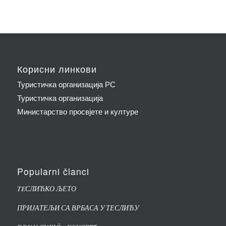
Корисни линкови
Туристичка организација РС
Туристичка организација
Министарство просвјете и културе
Popularni članci
TEСЛИЋКО ЉЕТО
ПРИЈАТЕЉИ СА ВРБАСА У ТЕСЛИЋУ