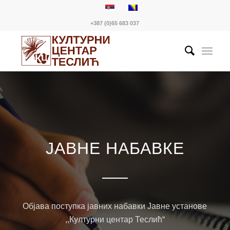
+387 (0)65 683 037
ЈАВНЕ НАБАВКЕ
Објава поступка јавних набавки Јавне установе
,,Културни центар Теслић“