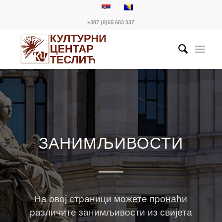
+387 (0)65 683 037
ЗАНИМЉИВОСТИ
На овој страници можете пронаћи
различите занимљивости из свијета