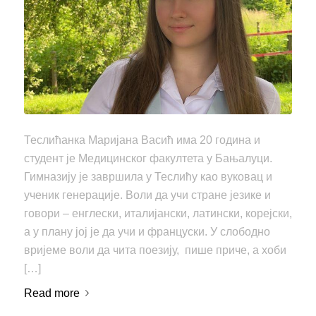
Теслићанка Маријана Васић има 20 година и
студент је Медицинског факултета у Бањалуци.
Гимназију је завршила у Теслићу као вуковац и
ученик генерације. Воли да учи стране језике и
говори – енглески, италијански, латински, корејски,
а у плану јој је да учи и француски. У слободно
вријеме воли да чита поезију, пише приче, а хоби
[…]
Read more