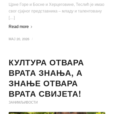
Црне Горе и Босне и Херцеговине, Теслић је имао
свог сјајног представника – младу и талентовану
[…]
Read more
МАЈ 20, 2026
/
КУЛТУРА ОТВАРА
ВРАТА ЗНАЊА, А
ЗНАЊЕ ОТВАРА
ВРАТА СВИЈЕТА!
ЗАНИМЉИВОСТИ