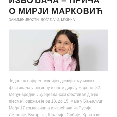
О МИРЈИ МАРКОВИЋ
ЗАНИМЉИВОСТИ
,
ДОГАЂАЈИ
,
МУЗИКА
Један од најпрестижнијих дјечијих музичких
фестивала у региону и овом дијелу Европе, 32.
Међународни „Ђурђевдански фестивал дјечје
пјесме“, одржан је од 13. до 15. маја у Бањалуци.
Међу 17 композиција и извођача из Русије,
Летоније, Бугарске, Шпаније, Србије, Хрватске,