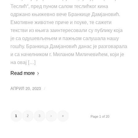
Теслић“, пред пуном салом теслићког кина
одржано књижевно вече Бранкице Дамјановић.
Емотивне животне приче и поуке, те сажети
текстви из књига заинтересовали су публику која
је са одушевљењем и пажњом салушала нашу
гошћу. Бранкица Дамјановић данас је разговарала
и са начелником г. Миланом Миличевићем, који је
на овај […]
Read more
АПРИЛ 20, 2023
/
1
2
3
›
»
Page 1 of 20