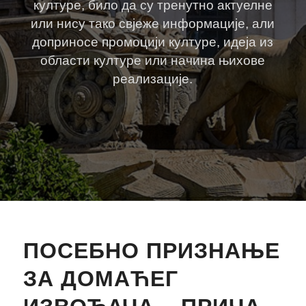
културе, било да су тренутно актуелне
или нису тако свјеже информације, али
доприносе промоцији културе, идеја из
области културе или начина њихове
реализације.
ПОСЕБНО ПРИЗНАЊЕ
ЗА ДОМАЋЕГ
ИЗВОЂАЧА – ПРИЧА