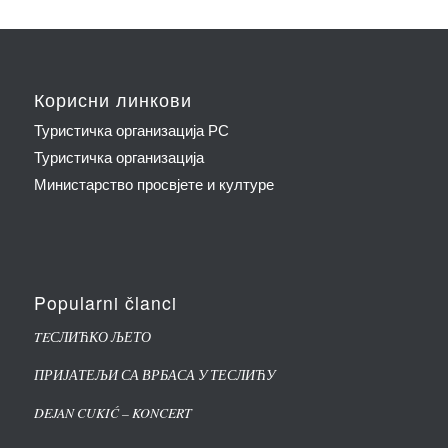
Корисни линкови
Туристичка организација РС
Туристичка организација
Министарство просвјете и културе
Popularni članci
TEСЛИЋКО ЉЕТО
ПРИЈАТЕЉИ СА ВРБАСА У ТЕСЛИЋУ
DEJAN CUKIĆ – KONCERT