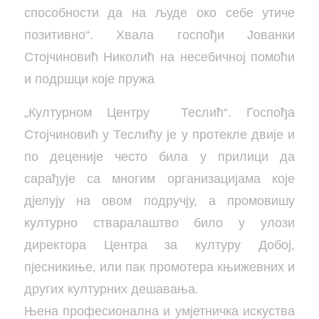
способности да на људе око себе утиче
позитивно“. Хвала госпођи Јованки
Стојчиновић Николић на несебичној помоћи
и подршци које пружа
„Културном Центру Теслић“. Госпођа
Стојчиновић у Теслићу је у протекле двије и
по деценије често била у прилици да
сарађује са многим организацијама које
дјелују на овом подручју, а промовишу
културно стваралаштво било у улози
директора Центра за културу Добој,
пјесникиње, или пак промотера књижевних и
других културних дешавања.
Њена професионална и умјетничка искуства