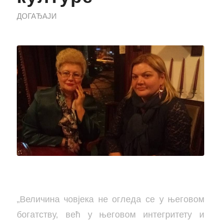
ДОГАЂАЈИ
„Величина човјека не огледа се у његовом
богатству, већ у његовом интегритету и