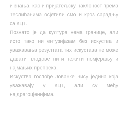
и знања, као и пријатељску наклоност према
Теслићанима осјетили смо и кроз сарадњу
са КЦТ.
Познато је да култура нема границе, али
исто тако ни ентузијазам без искуства и
уважавања резултата тих искустава не може
давати плодове нити тежити помјерању и
најмањих препрека.
Искуства госпође Јованке нису једина која
уважавају у КЦТ, али су међу
најдрагоцјенијима.