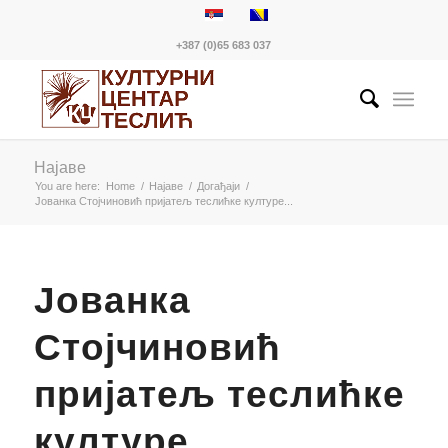
+387 (0)65 683 037
Најаве
You are here:
Home
/
Најаве
/
Догађаји
/
Јованка Стојчиновић пријатељ теслићке културе...
Јованка
Стојчиновић
пријатељ теслићке
културе