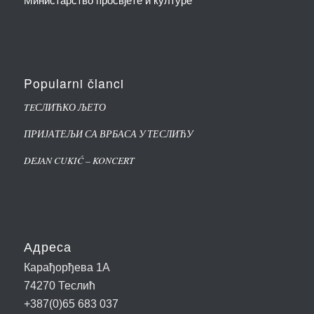
Министарство просвјете и културе
Popularni članci
TEСЛИЋКО ЉЕТО
ПРИЈАТЕЉИ СА ВРБАСА У ТЕСЛИЋУ
DEJAN CUKIĆ – KONCERT
Адреса
Карађорђева 1А
74270 Теслић
+387(0)65 683 037