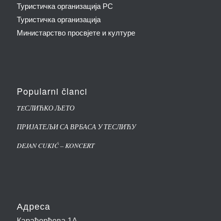
Туристичка организација РС
Туристичка организација
Министарство просвјете и културе
Popularni članci
TEСЛИЋКО ЉЕТО
ПРИЈАТЕЉИ СА ВРБАСА У ТЕСЛИЋУ
DEJAN CUKIĆ – KONCERT
Адреса
Карађорђева 1А