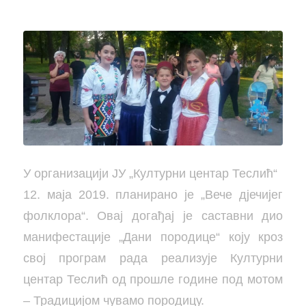
У организацији ЈУ „Културни центар Теслић“
12. маја 2019. планирано је „Вече дјечијег
фолклора“. Овај догађај је саставни дио
манифестације „Дани породице“ коју кроз
свој програм рада реализује Културни
центар Теслић од прошле године под мотом
– Традицијом чувамо породицу.