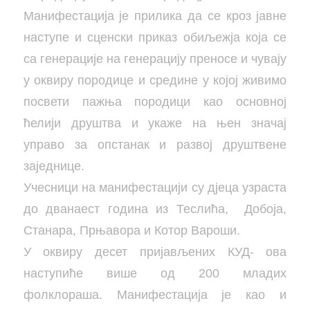
Манифестација је прилика да се кроз јавне
наступе и сценски приказ обиљежја која се
са генерације на генерацију преносе и чувају
у оквиру породице и средине у којој живимо
посвети пажња породици као основној
ћелији друштва и укаже на њен значај
управо за опстанак и развој друштвене
заједнице.
Учесници на манифестацији су дјеца узраста
до дванаест година из Теслића, Добоја,
Станара, Прњавора и Котор Вароши.
У оквиру десет пријављених КУД- ова
наступиће више од 200 младих
фолклораша. Манифестација је као и