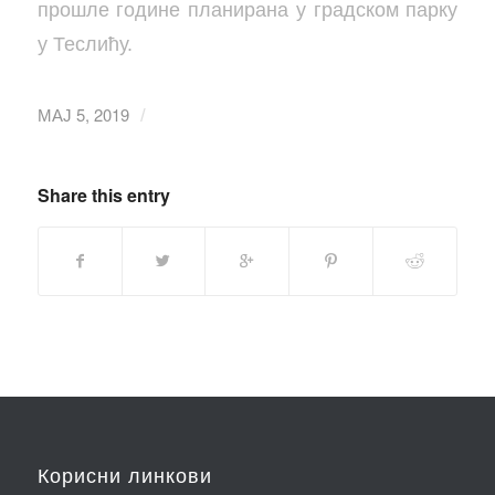
прошле године планирана у градском парку
у Теслићу.
МАЈ 5, 2019
/
Share this entry
Корисни линкови