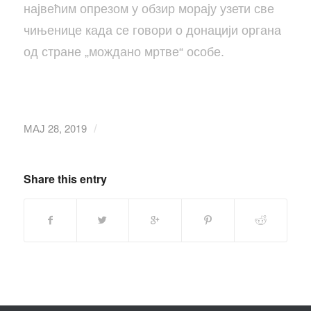
највећим опрезом у обзир морају узети све
чињенице када се говори о донацији органа
од стране „мождано мртве“ особе.
МАЈ 28, 2019
/
Share this entry