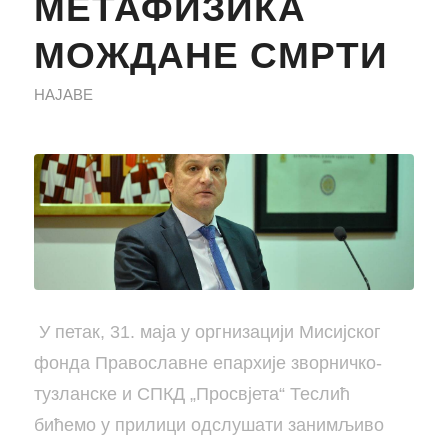
МЕТАФИЗИКА
МОЖДАНЕ СМРТИ
НАЈАВЕ
У петак, 31. маја у оргнизацији Мисијског
фонда Православне епархије зворничко-
тузланске и СПКД „Просвјета“ Теслић
бићемо у прилици одслушати занимљиво