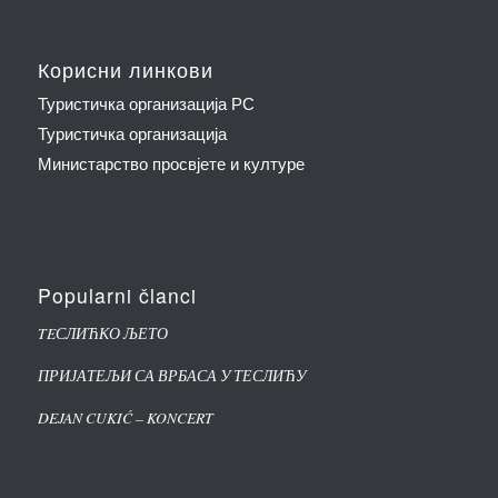
Корисни линкови
Туристичка организација РС
Туристичка организација
Министарство просвјете и културе
Popularni članci
TEСЛИЋКО ЉЕТО
ПРИЈАТЕЉИ СА ВРБАСА У ТЕСЛИЋУ
DEJAN CUKIĆ – KONCERT