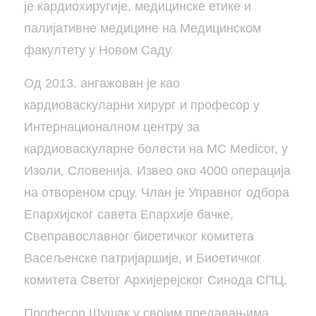
је кардиохиругије, медицинске етике и
палијативне медицине на Медицинском
факултету у Новом Саду.
Од 2013. ангажован је као
кардиоваскуларни хирург и професор у
Интернационалном центру за
кардиоваскуларне болести на MC Medicor, у
Изоли, Словенија. Извео око 4000 операција
на отвореном срцу. Члан је Управног одбора
Епархијског савета Епархије бачке,
Свеправославног биоетичког комитета
Васељенске патријаршије, и Биоетичког
комитета Светог Архијерејског Синода СПЦ.
Професор Шушак у својим предавањима