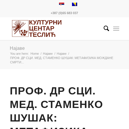
+387 (0)65 683 037
Најаве
You are here:
Home
/
Најаве
/
Најаве
/
ПРОФ. ДР СЦИ. МЕД. СТАМЕНКО ШУШАК: МЕТАФИЗИКА МОЖДАНЕ
СМРТИ...
ПРОФ. ДР СЦИ.
МЕД. СТАМЕНКО
ШУШАК: