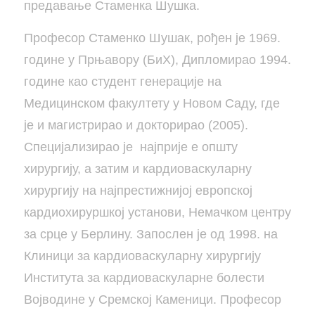
предавање Стаменка Шушка.
Професор Стаменко Шушак, рођен је 1969.
године у Прњавору (БиХ), Дипломирао 1994.
године као студент генерације на
Медицинском факултету у Новом Саду, где
је и магистрирао и докторирао (2005).
Специјализирао је најприје е општу
хирургију, а затим и кардиоваскуларну
хирургију на најпрестижнијој европској
кардиохируршкој установи, Немачком центру
за срце у Берлину. Запослен је од 1998. на
Клиници за кардиоваскуларну хирургију
Института за кардиоваскуларне болести
Војводине у Сремској Каменици. Професор