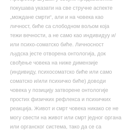
покушава указати на све стручне аспекте
„мождане смрти“, али и на човека као
личност, биће са слободном вољом која
тежи вечности, а не само као индивидуу и/
или психо-соматско биће. Личносност
људска јесте отворена онтологија, док
свођење човека на ниже димензије
(индивиду, психосоматско биће или само
соматско и/или психичко биће) доводи
човека у позицију затворене онтологије
простих физичких рефлекса и психичких
реакција. Живот и смрт човека никако се не
могу свести на живот или смрт једног органа
или органског система, тако да се са