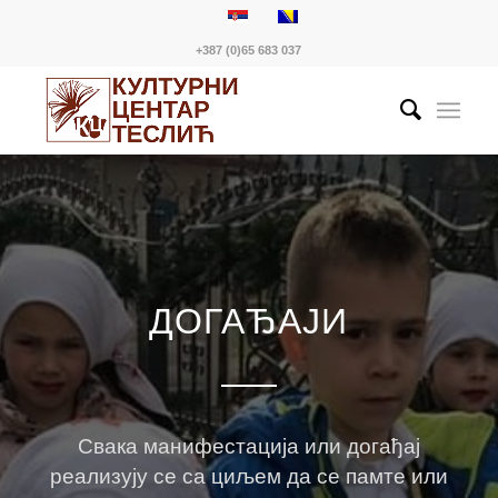
+387 (0)65 683 037
ДОГАЂАЈИ
Свака манифестација или догађај
реализују се са циљем да се памте или