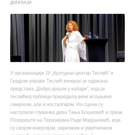
ДОГАЂАЈИ
У организацији ЈУ „Културни центар Теслић“ и
Градске управе Теслић вечерас је одржана
представа „Добро дошли у кабаре“, која је
теслићкој публици приредила вече испуњено
смијехом, али и носталгијом. На сцени су
наступили глумачка дива Тања Бошковић и првак
Позориште на Теразијама Раде Марјановић, који
су својом енергијом, харизмом и умјетничком