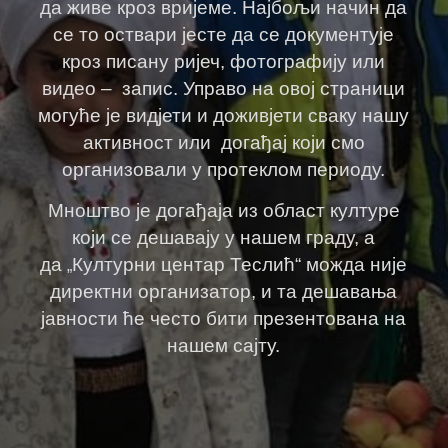
да живе кроз вријеме. Најбољи начин да
се то оствари јесте да се документује
кроз писану ријеч, фотографију или
видео – запис. Управо на овој страници
могуће је видјети и доживјети сваку нашу
активност или догађај који смо
организовали у протеклом периоду.
Мноштво је догађаја из област културе
који се дешавају у нашем граду, а
да
Културни центар Теслић“ можда није
„
директни организатор, и та дешавања
јавности ће често бити презентована на
нашем сајту.