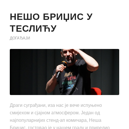
НЕШО БРИЏИС У
ТЕСЛИЋУ
ДОГАЂАЈИ
Драги суграђани, иза нас је вече испуњено
смијехом и сјајном атмосфером. Један од
најпопуларнијих стенд-ап комичара, Неша
Бриџис, гостовао је у нашем граду и приредио