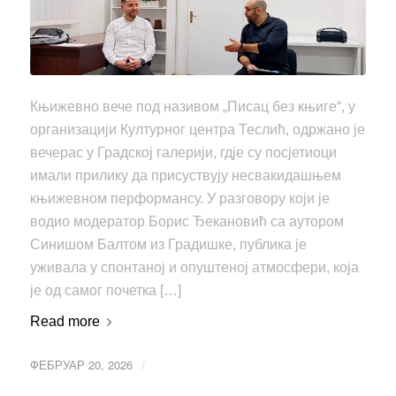
Књижевно вече под називом „Писац без књиге“, у
организацији Културног центра Теслић, одржано је
вечерас у Градској галерији, гдје су посјетиоци
имали прилику да присуствују несвакидашњем
књижевном перформансу. У разговору који је
водио модератор Борис Ђекановић са аутором
Синишом Балтом из Градишке, публика је
уживала у спонтаној и опуштеној атмосфери, која
је од самог почетка […]
Read more
ФЕБРУАР 20, 2026
/