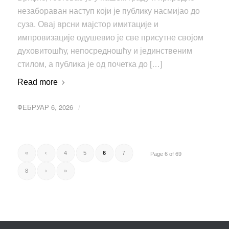
незабораван наступ који је публику насмијао до
суза. Овај врсни мајстор имитације и
импровизације одушевио је све присутне својом
духовитошћу, непосредношћу и јединственим
стилом, а публика је од почетка до […]
Read more
ФЕБРУАР 6, 2026
/
«
‹
4
5
6
7
Page 6 of 69
8
›
»