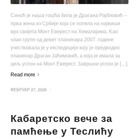
Синоћ је наша гошћа била је Драгана Рајбловић –
прва жена из Србије која се попела на највиши
врх свијета Монт Еверест на Хималајима. Kао
члан групе од девет планинара 2007. године
учествовала је у експедицији коју је предводио
планинар Драган Јаћимовић, а која је имала за
циљ успон на Монт Еверест. Завршни успон је […]
Read more
ФЕБРУАР 27, 2026
/
Кабаретско вече за
памћење у Теслићу