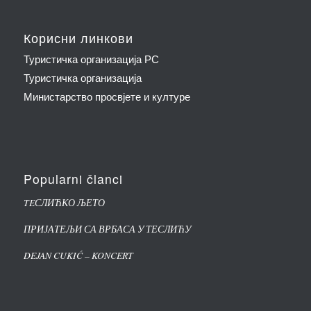
Корисни линкови
Туристичка организација РС
Туристичка организација
Министарство просвјете и културе
Popularni članci
TEСЛИЋКО ЉЕТО
ПРИЈАТЕЉИ СА ВРБАСА У ТЕСЛИЋУ
DEJAN CUKIĆ – KONCERT