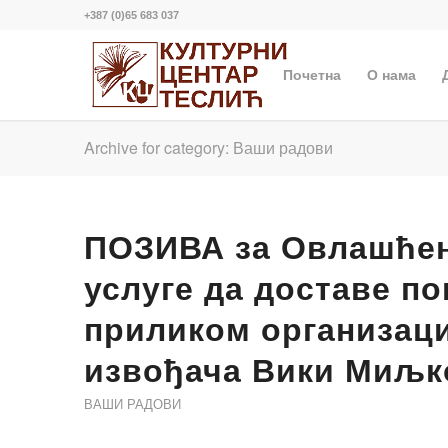
+387 (0)65 683 037
Почетна
О нама
Archive for category: Ваши радови
ПОЗИВА за Овлашћењ
услуге да доставе п
приликом организаци
извођача Вики Миљк
ВАШИ РАДОВИ