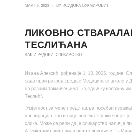
МАРТ 9, 2023
BY
ИСИДОРА ВУКМИРОВИЋ
/
ЛИКОВНО СТВАРАЛ
ТЕСЛИЋАНА
ВАШИ РАДОВИ
,
СЛИКАРСТВО
Ивана Алексић, рођена је 1. 10. 2006. године. 
сада први разред средње Медицинске школе у Доб
на разним такмичењима. Заједничку изложбу има
Теслић“.
„Умјетност за мене представља посебан изражај
инспирација, као и лице човјека. Сваки човјек је
слика. Може се рећи да је сликарство наличје ли
А, умјетник свијет види нешто другачије. “ – Ива