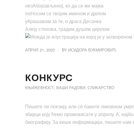
незАборављеној, ко да си ми мајка
поНосим се твojим именом и дјелом
уКрашавам за те, о драга Десанка
Алеју стихова, градим душом цијелом
АПРИЛ 21, 2023
BY
ИСИДОРА ВУКМИРОВИЋ
/
КОНКУРС
КЊИЖЕВНОСТ
,
ВАШИ РАДОВИ
,
СЛИКАРСТВО
Пишете ли поезију, или се бавите ликовном ум
збирци коју ћемо промовисати у априлу. А, најб
биографију. За више информација, пишите нам на