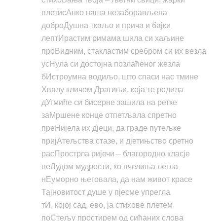
плетисАнко наша незаборављена
доброДушна ткаљо и прича и бајки
лептИрастим римама шила си хаљине
проВидним, стакластим сребром си их везла
усНула си достојна позлаћеног жезла
бИстроумна водиљо, што спаси нас тмине
Хвалу кличем Драгињи, која те родила
дУгмиће си бисерне зашила на ретке
заМршене конце отпетљала спретно
преНијела их дјеци, да граде путељке
пријАтељства стазе, и дјетињство сретно
расПрострла ријечи – благородно класје
пеЛудом мудрости, ко пчелиња легла
нЕуморно његовала, да нам живот красе
Тајновитост душе у пјесме упрегла
тИ, којој сад, ево, ја стихове плетем
поСтељу простирем од сићаних слова