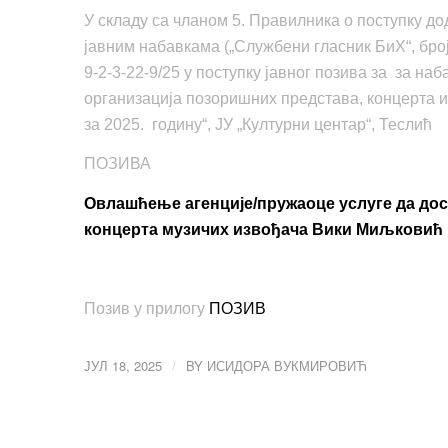
У складу са чланом 5. Правилника о поступку дод
јавним набавкама („Службени гласник БиХ“, број
9-2-3-22-9/25 у поступку јавног позива за за н
организација позоришних представа, концерта 
за 2025. годину“, ЈУ „Културни центар“, Теслић
ПОЗИВА
Овлашћење агенције/пружаоце услуге да до
концерта музичих извођача Вики Миљковић
Позив у прилогу
ПОЗИВ
ЈУЛ 18, 2025
BY
ИСИДОРА ВУКМИРОВИЋ
/