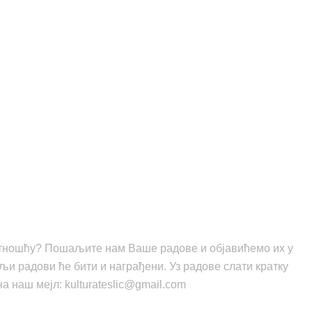
јетношћу? Пошаљите нам Ваше радове и објавићемо их у
ољи радови ће бити и награђени. Уз радове слати кратку
 наш мејл: kulturateslic@gmail.com