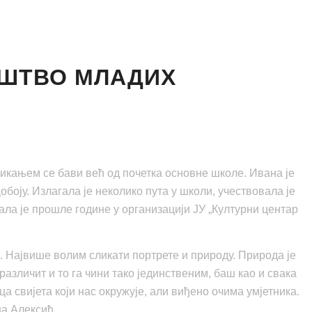
АШТВО МЛАДИХ
Сликањем се бави већ од почетка основне школе. Ивана је
оју. Излагала је неколико пута у школи, учествовала је
ла је прошле године у организацији ЈУ „Културни центар
. Највише волим сликати портрете и природу. Природа је
 различит и то га чини тако јединственим, баш као и свака
ца свијета који нас окружује, али виђено очима умјетника.
на Алексић.