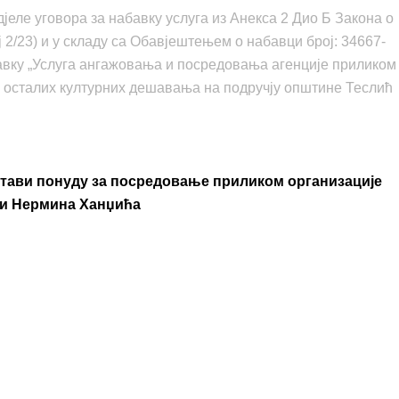
јеле уговора за набавку услуга из Анекса 2 Дио Б Закона о
 2/23) и у складу са Обавјештењем о набавци број: 34667-
абавку „Услуга ангажовања и посредовања агенције приликом
и осталих културних дешавања на подручју општине Теслић
стави понуду за посредовање приликом организације
 и Нермина Ханџића