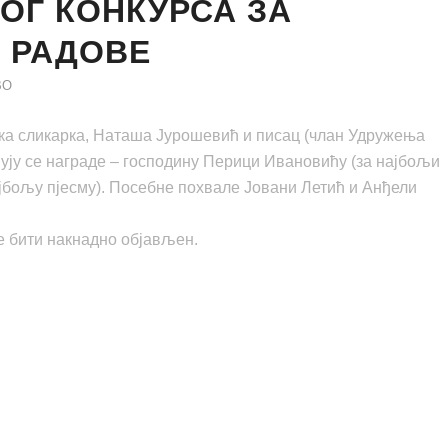
ОГ КОНКУРСА ЗА
Е РАДОВЕ
ВО
ка сликарка, Наташа Јурошевић и писац (члан Удружења
ују се награде – господину Перици Ивановићу (за најбољи
ајбољу пјесму). Посебне похвале Јовани Летић и Анђели
е бити накнадно објављен.