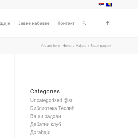
кције
Јавне набавке
Контакт
You are here:
Home
/
Најаве
/
Ваши радови
Categories
Uncategorized @sr
Библиотека Теслић
Ваши радови
Дебатни клуб
Догађаји