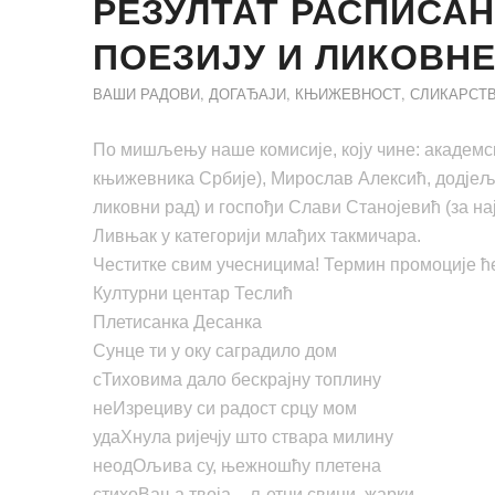
РЕЗУЛТАТ РАСПИСАН
ПОЕЗИЈУ И ЛИКОВН
ВАШИ РАДОВИ
,
ДОГАЂАЈИ
,
КЊИЖЕВНОСТ
,
СЛИКАРСТ
По мишљењу наше комисије, коју чине: академс
књижевника Србије), Мирослав Алексић, додјељ
ликовни рад) и госпођи Слави Станојевић (за н
Ливњак у категорији млађих такмичара.
Честитке свим учесницима! Термин промоције ћ
Културни центар Теслић
Плетисанка Десанка
Сунце ти у оку саградило дом
сТиховима дало бескрајну топлину
неИзрециву си радост срцу мом
удаХнула ријечју што ствара милину
неодОљива су, њежношћу плетена
стихоВања твоја – љетни свици, жарки