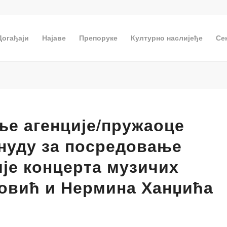
Догађаји
Најаве
Препоруке
Културно наслијеђе
Се
е агенције/пружаоце
онуду за посредовање
је концерта музичих
овић и Нермина Ханџића