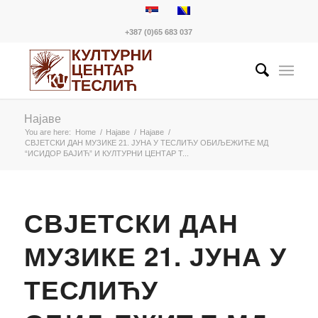
+387 (0)65 683 037
Најаве
You are here:
Home
/
Најаве
/
Најаве
/
СВЈЕТСКИ ДАН МУЗИКЕ 21. ЈУНА У ТЕСЛИЋУ ОБИЉЕЖИЋЕ МД
“ИСИДОР БАЈИЋ” И КУЛТУРНИ ЦЕНТАР Т...
СВЈЕТСКИ ДАН
МУЗИКЕ 21. ЈУНА У
ТЕСЛИЋУ