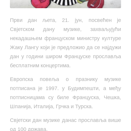
Први дан љета, 21. јун, посвећен је
Свјетском дану музике, захваљујући
некадашњем француском министру културе
Жаку Лангу који је предложио да се најдужи
дан у години широм Француске прославља
бесплатним концертима.
Европска повеља о празнику музике
потписана је 1997. у Будимпешти, а међу
потписницама су биле Француска, Чешка,
Шпанија, Италија, Грчка и Турска.
Свјетски дан музике данас прославља више
од 100 држава.