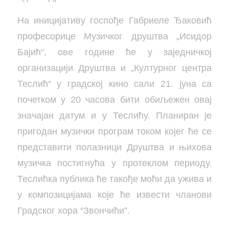
На иницијативу госпође Габриеле Ђаковић
професорице Музичког друштва „Исидор
Бајић“, ове године ће у заједничкој
организацији Друштва и „Културног центра
Теслић“ у градској кино сали 21. јуна са
почетком у 20 часова бити обиљежен овај
значајан датум и у Теслићу. Планиран је
пригодан музички програм током којег ће се
представити полазници Друштва и њихова
музичка постигнућа у протеклом периоду.
Теслићка публика ће такође моћи да ужива и
у композицијама које ће извести чланови
Градског хора “Звончићи”.