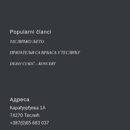
Popularni članci
TEСЛИЋКО ЉЕТО
ПРИЈАТЕЉИ СА ВРБАСА У ТЕСЛИЋУ
DEJAN CUKIĆ – KONCERT
Адреса
Карађорђева 1А
74270 Теслић
+387(0)65 683 037