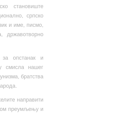
ско становиште
ионално, српско
ик и име, писмо,
а, државотворно
у за опстанак и
ју смисла нашег
мунизма, братства
народа.
желите направити
ском преумљењу и