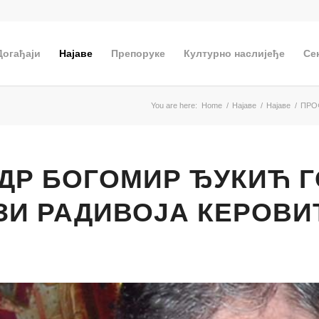
Догађаји
Најаве
Препоруке
Културно наслијеђе
Се
You are here:
Home
/
Најаве
/
Најаве
/
ПРО
 ДР БОГОМИР ЂУКИЋ 
ЗИ РАДИВОЈА КЕРОВ