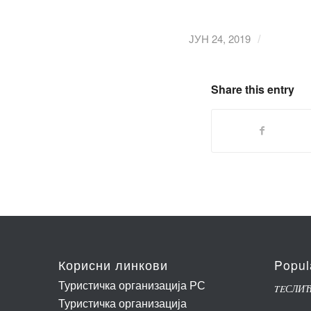
ЈУН 24, 2019
/
Share this entry
Корисни линкови
Popul
Туристичка организација РС
TEСЛИ
Туристичка организација