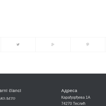
arni članci
Адреса
Карађорђева 1А
ЋКО ЉЕТО
74270 Теслић