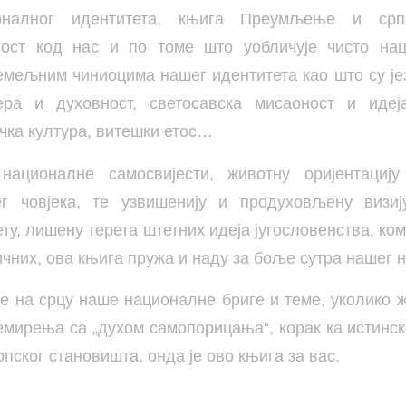
оналног идентитета, књига Преумљење и срп
ост код нас и по томе што уобличује чисто нац
емељним чиниоцима нашег идентитета као што су јез
ера и духовност, светосавска мисаоност и идеј
чка култура, витешки етос…
ационалне самосвијести, животну оријентациј
 човјека, те узвишенију и продуховљену визи
ету, лишену терета штетних идеја југословенства, ко
ичних, ова књига пружа и наду за боље сутра нашег 
е на срцу наше националне бриге и теме, уколико 
емирења са „духом самопорицања“, корак ка истин
ског становишта, онда је ово књига за вас.