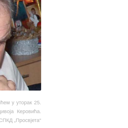
ем у уторак 25.
ивоја Керовића.
 СПКД „Просвјета“