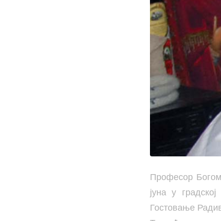
Професор Богом
јуна у градско
Гостовање Радиво