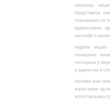
окосница наци
представља нов
становиште са т
православна вј
насљеђе и ратни
Нудећи модел н
понашање нашег
постојања у свиј
и јединства и сл
Уколико вам леж
корак више од н
успостављању срп