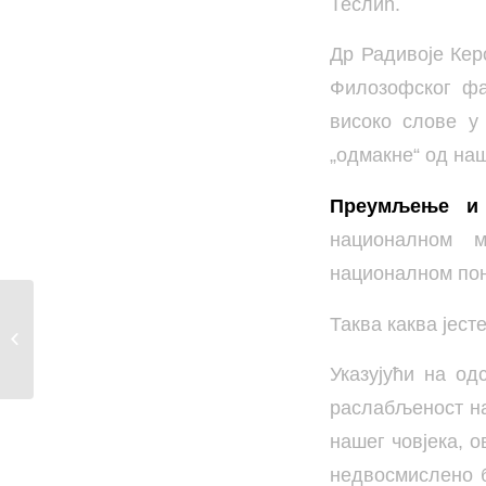
Теслић.
Др Радивоје Кер
Филозофског фа
високо слове у
„одмакне“ од наш
Преумљење и
националном м
националном пон
ДЕСЕТА
Таква каква јест
КОНФЕРЕНЦИЈА
БЕБА 7. ЈУЛА У
Указујући на од
ТЕСЛИЋ�...
раслабљеност на
нашег човјека, о
недвосмислено бр