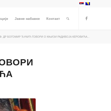
кције
Јавне набавке
Контакт
Ф. ДР БОГОМИР ЂУКИЋ ГОВОРИ О КЊИЗИ РАДИВОЈА КЕРОВИЋА...
ГОВОРИ
ИЋА