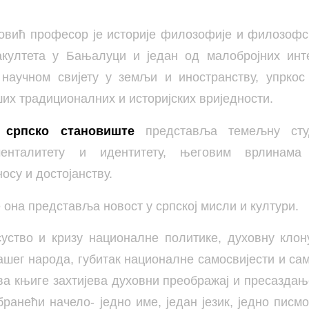
овић професор је историје филозофије и филозофс
култета у Бањалуци и један од малобројних инте
 научном свијету у земљи и иностранству, упркос
их традиционалних и историјских вриједности.
 српско становиште
представља темељну сту
енталитету и идентитету, његовим врлинама
осу и достојанству.
е она представља новост у српској мисли и култури.
суство и кризу националне политике, духовну кло
шег народа, губитак националне самосвијести и с
ва књиге захтијева духовни преображај и пресаздањ
анећи начело- једно име, један језик, једно писмо