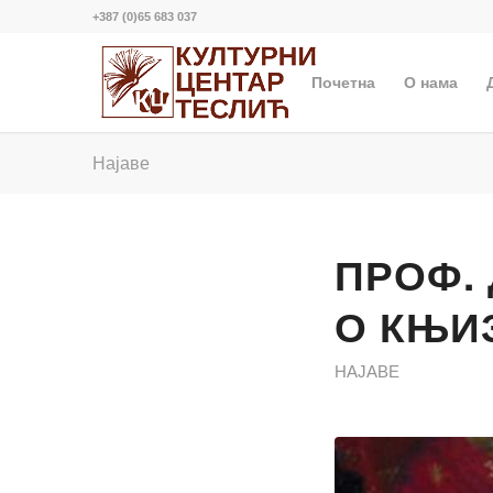
+387 (0)65 683 037
Почетна
О нама
Најаве
ПРОФ.
О КЊИ
НАЈАВЕ