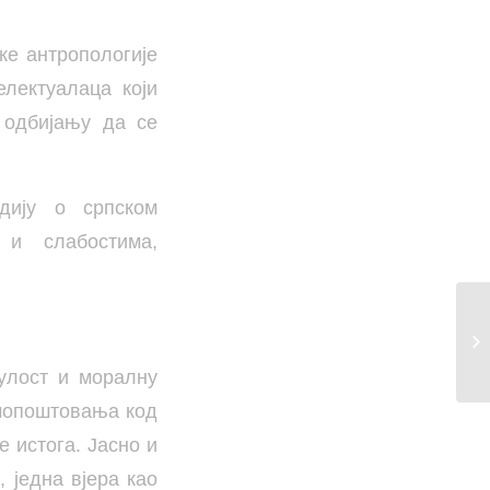
ке антропологије
лектуалаца који
 одбијању да се
дију о српском
 и слабостима,
нулост и моралну
амопоштовања код
е истога. Јасно и
, једна вјера као