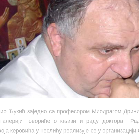
ир Ђукић заједно са професором Миодрагом Дринић
ј галерији говориће о књизи и раду доктора Рад
ја керовића у Теслићу реализује се у организацији