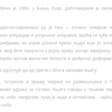
ођена је 1986. у Бања Луци, дипломирани је екон
ијагностификован јој је Нон – Хочкин лимфом н
кон операције и успјешног опоравка, враћа се кући
шифрама на којем доноси приче људи које је упо
е овај блог прераста у једну праву онлајн заједницу
у борби против малигних болести и урођених деформи
а одлучује да од прича с блога направи књигу.
е, потресне и тјерају човјека на размишљање о т
мамо здраво за готово. Књига говори о тешким те
по себи, напротив, пуна је наде и оптимизма – нај
з себе.