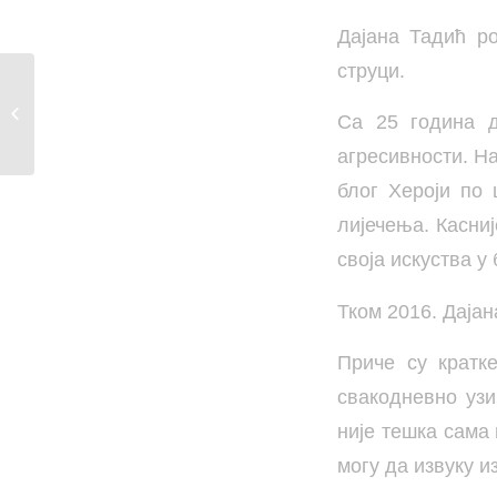
Дајана Тадић р
струци.
“ЉУБАВ НА
ЛЕСКОВАЧКИ НАЧИН”
Са 25 година д
УСКОРО ПРЕД...
агресивности. На
блог Хероји по 
лијечења. Касниј
своја искуства 
Тком 2016. Дајан
Приче су кратк
свакодневно узи
није тешка сама 
могу да извуку и