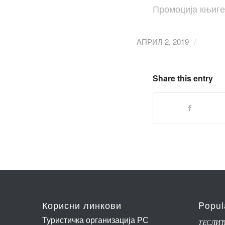
Промоција књиге 
АПРИЛ 2, 2019
/
Share this entry
Корисни линкови
Popul
Туристичка организација РС
TEСЛИ