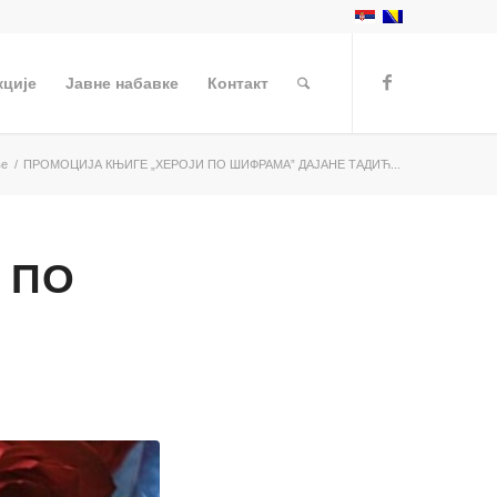
кције
Јавне набавке
Контакт
ве
/
ПРОМОЦИЈА КЊИГЕ „ХЕРОЈИ ПО ШИФРАМА” ДАЈАНЕ ТАДИЋ...
 ПО