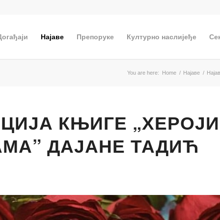
Догађаји
Најаве
Препоруке
Културно наслијеђе
Се
You are here:
Home
/
Најаве
/
Наја
ЦИЈА КЊИГЕ „ХЕРОЈИ
МА” ДАЈАНЕ ТАДИЋ