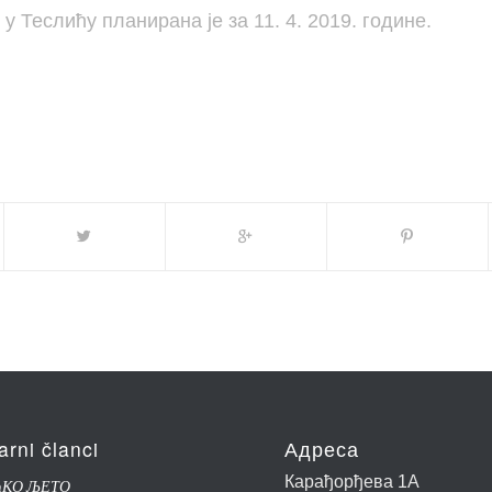
у Теслићу планирана је за 11. 4. 2019. године.
arni članci
Адреса
Карађорђева 1А
ЋКО ЉЕТО