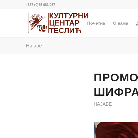
+387 (0)65 683 037
Почетна
О нама
Најаве
ПРОМО
ШИФРА
НАЈАВЕ