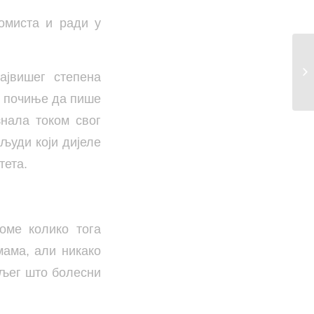
омиста и ради у
ајвишег степена
 и почиње да пише
знала током свог
 људи који дијеле
тета.
оме колико тога
мама, али никако
бољег што болесни