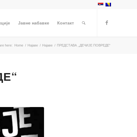
кције
Јавне набавке
Контакт
are here:
Home
/
Најаве
/
Најаве
/
ПРЕДСТАВА ,,ДЕЧИЈЕ ПОВРЕДЕ“
ДЕ“