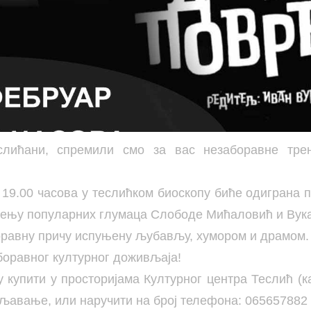
лићани, спремили смо за вас незаборавне тре
 19.00 часова у теслићком биоскопу биће одиграна п
ђењу популарних глумаца Слободе Мићаловић и Вука
равну причу испуњену љубављу, хумором и драмом.
боравног културног доживљаја!
у купити у просторијама Културног центра Теслић (к
љавање, или наручити на број телефона: 065657882 