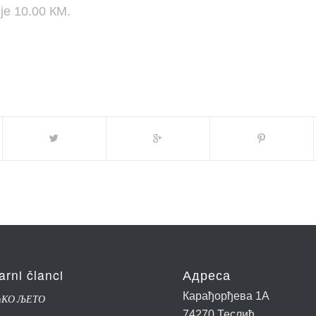
је 10.00 КМ.
arni članci
Адреса
Карађорђева 1А
ЋКО ЉЕТО
74270 Теслић