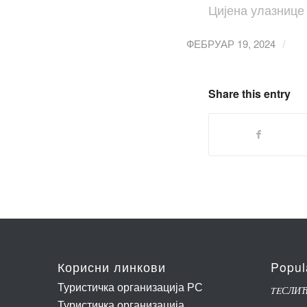
Цијена улазнице 
ФЕБРУАР 19, 2024
/
Share this entry
Корисни линкови
Popul
Туристичка организација РС
TEСЛИ
Туристичка организација