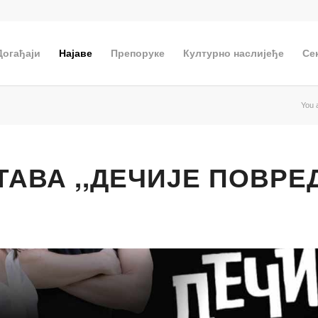
Догађаји
Најаве
Препоруке
Културно наслијеђе
Се
You 
АВА ,,ДЕЧИЈЕ ПОВРЕ