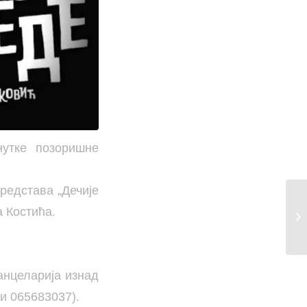
нутке позоришне
редстава „Дечије
 Костића.
анцеларија изнад
и 065683037).