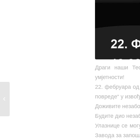
Драги наши Тес
умјетности!
22. фебруара од
ОДРЖАНА
повреде“ у изво
ПРОМОЦИЈА КЊИГЕ
„КАКАВ ПРИНЦ,
Доживите незабо
ТАКВА...
Будите дио неза
Улазнице се мог
Завода за запош