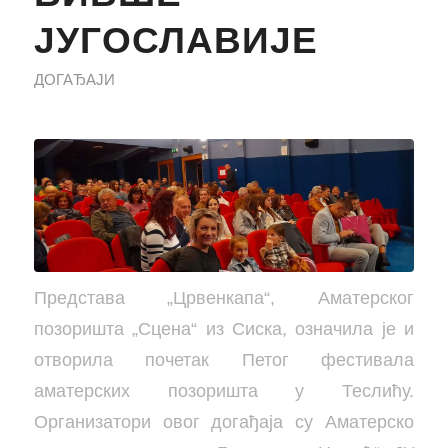
ЈУГОСЛАВИЈЕ
ДОГАЂАЈИ
Представа „Црвенкапа“, Аматерског
позоришта „Сцена“ из Сиска, означила је и
отворила почетак Петог фестивала
аматерских позоришта у Теслићу.
Организатори овог догађаја су Аматерско