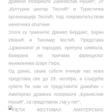
драмско позориште „Бранислав Нушић“, ЈУ
„Културни центар Теслић“ и Туристичка
организација Теслић, под покровитељством
начелника општине.
Улоге су тумачили: Даниел Бердаис, Зоран
Иванић и Тихомир Костић. Представа
„Црвенкапа“ je пародија, препуна симбола,
базирана на причама француског
књижевника Шарл Пера.
Од данас, сваке суботе очекује нас нова
представа све до 29. октобра, а сљедеће
суботе ће нам се представити домаћин –
Аматерско драмско позориште „Бранислав
Нушић“, са представом „Чај у пет“.