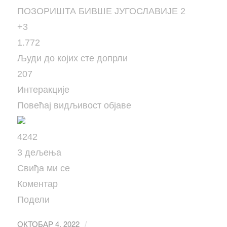
+3
1.772
Људи до којих сте допрли
207
Интеракције
Повећај видљивост објаве
42
42
3 дељења
Свиђа ми се
Коментар
Подели
ОКТОБАР 4, 2022
/