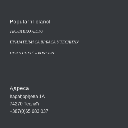
Popularni članci
TEСЛИЋКО ЉЕТО
ПРИЈАТЕЉИ СА ВРБАСА У ТЕСЛИЋУ
DEJAN CUKIĆ – KONCERT
Адреса
Карађорђева 1А
74270 Теслић
+387(0)65 683 037