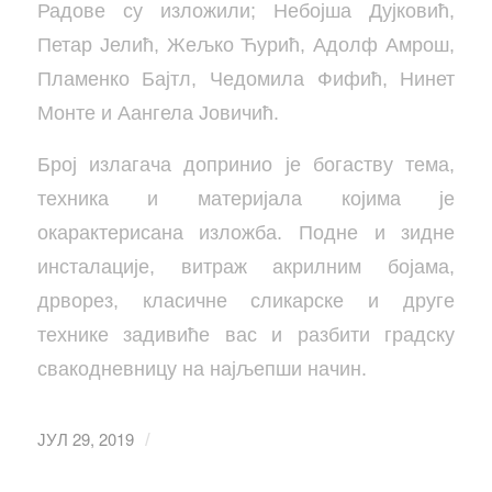
Радове су изложили; Небојша Дујковић,
Петар Јелић, Жељко Ћурић, Адолф Амрош,
Пламенко Бајтл, Чедомила Фифић, Нинет
Монте и Аангела Јовичић.
Број излагача допринио је богаству тема,
техника и материјала којима је
окарактерисана изложба. Подне и зидне
инсталације, витраж акрилним бојама,
дрворез, класичне сликарске и друге
технике задивиће вас и разбити градску
свакодневницу на најљепши начин.
ЈУЛ 29, 2019
/