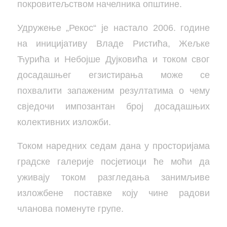
покровитељством начелника општине.
Удружење „Рекос“ је настало 2006. године
на иницијативу Владе Ристића, Жељке
Ћурића и Небојше Дујковића и током свог
досадашњег егзистирања може се
похвалити запаженим резултатима о чему
свједочи импозантан број досадашњих
колективних изложби.
Током наредних седам дана у просторијама
градске галерије посјетиоци ће моћи да
уживају током разгледања занимљиве
изложбене поставке коју чине радови
чланова поменуте групе.