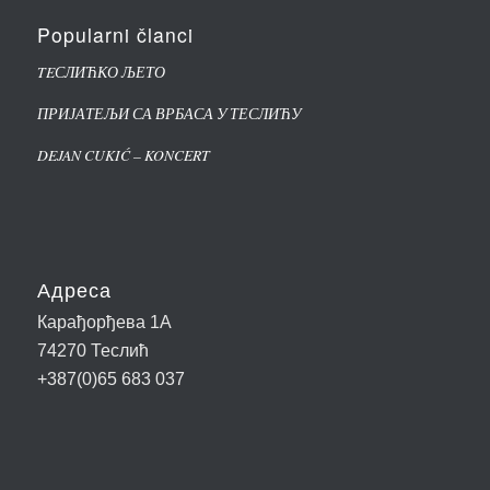
Popularni članci
TEСЛИЋКО ЉЕТО
ПРИЈАТЕЉИ СА ВРБАСА У ТЕСЛИЋУ
DEJAN CUKIĆ – KONCERT
Адреса
Карађорђева 1А
74270 Теслић
+387(0)65 683 037