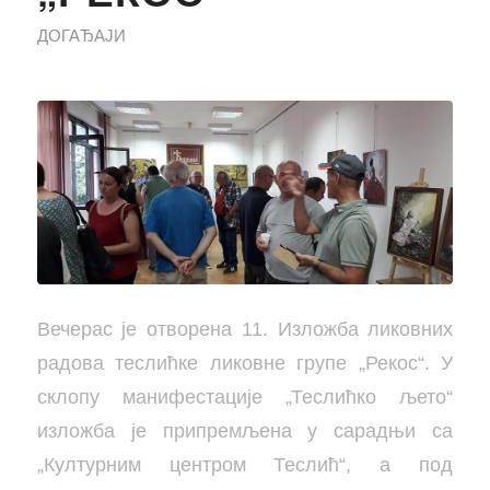
ДОГАЂАЈИ
Вечерас је отворена 11. Изложба ликовних
радова теслићке ликовне групе „Рекос“. У
склопу манифестације „Теслићко љето“
изложба је припремљена у сарадњи са
„Културним центром Теслић“, а под