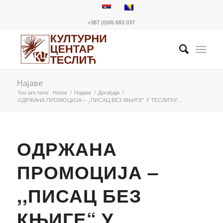
+387 (0)65 683 037
Најаве
You are here:
Home
/
Најаве
/
Догађаји
/
ОДРЖАНА ПРОМОЦИЈА – ,,ПИСАЦ БЕЗ КЊИГЕ“ У ТЕСЛИЋУ...
ОДРЖАНА
ПРОМОЦИЈА –
,,ПИСАЦ БЕЗ
КЊИГЕ“ У