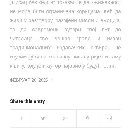
„Писац без књиге“ показао је да књижевност
не мора бити ограничена корицама, већ да
живи у разговору, размјени мисли и емоција,
те да савремени аутори свој пут до
читалаца све чешће граде и изван
традиционалних издавачких оквира, не
изузимајући ни класичну писану ријеч и саму
књигу, коју је и аутор најавио у будућности.
ФЕБРУАР 20, 2026
/
Share this entry