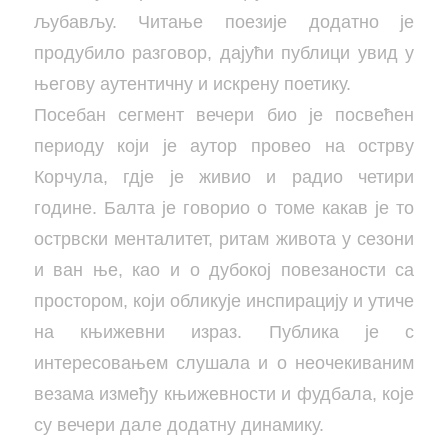
љубављу. Читање поезије додатно је
продубило разговор, дајући публици увид у
његову аутентичну и искрену поетику.
Посебан сегмент вечери био је посвећен
периоду који је аутор провео на острву
Корчула, гдје је живио и радио четири
године. Балта је говорио о томе какав је то
острвски менталитет, ритам живота у сезони
и ван ње, као и о дубокој повезаности са
простором, који обликује инспирацију и утиче
на књижевни израз. Публика је с
интересовањем слушала и о неочекиваним
везама између књижевности и фудбала, које
су вечери дале додатну динамику.