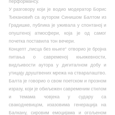
перформансу.
У разговору који је водио модератор Борис
Ђекановић са аутором Синишом Балтом из
Градишке, публика је уживала у спонтаној и
опуштеној атмосфери, која је од самог
почетка поставила тон вечери.
Концепт „писца без књиге“ отворио је бројна
питања о савременој књижевности,
видљивости аутора у дигиталном добу и
утицају друштвених мрежа на стваралаштво.
Балта је говорио о свом поетском и прозном
изразу, који је обиљежен савременим стилом
и темама човјека у судару са
свакодневицом, изазовима генерација на
Балкану, сировим емоцијама и огољеном