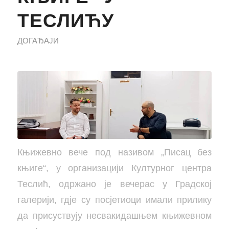
ТЕСЛИЋУ
ДОГАЂАЈИ
Књижевно вече под називом „Писац без
књиге“, у организацији Културног центра
Теслић, одржано је вечерас у Градској
галерији, гдје су посјетиоци имали прилику
да присуствују несвакидашњем књижевном