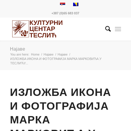
+387 (0)65 683 037
Најаве
You are here:
Home
/
Најаве
/
Најаве
/
ИЗЛОЖБА ИКОНА И ФОТОГРАФИЈА МАРКА МАРКОВИЋА У
ТЕСЛИЋУ...
ИЗЛОЖБА ИКОНА
И ФОТОГРАФИЈА
МАРКА