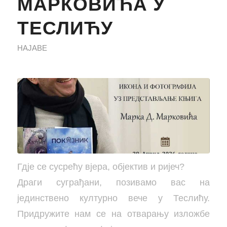
МАРКОВИЋА У
ТЕСЛИЋУ
НАЈАВЕ
Гдје се сусрећу вјера, објектив и ријеч?
Драги суграђани, ​позивамо вас на
јединствено културно вече у Теслићу.
Придружите нам се на отварању изложбе