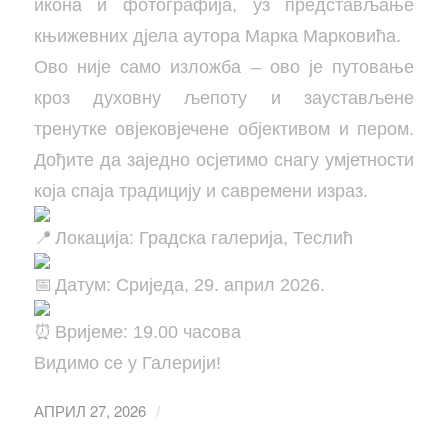
икона и фотографија, уз представљање
књижевних дјела аутора Марка Марковића.
​Ово није само изложба – ово је путовање
кроз духовну љепоту и заустављене
тренутке овјековјечене објективом и пером.
Дођите да заједно осјетимо снагу умјетности
која спаја традицију и савремени израз.
Локација: Градска галерија, Теслић
Датум: Сриједа, 29. април 2026.
Вријеме: 19.00 часова
​Видимо се у Галерији!
АПРИЛ 27, 2026
/