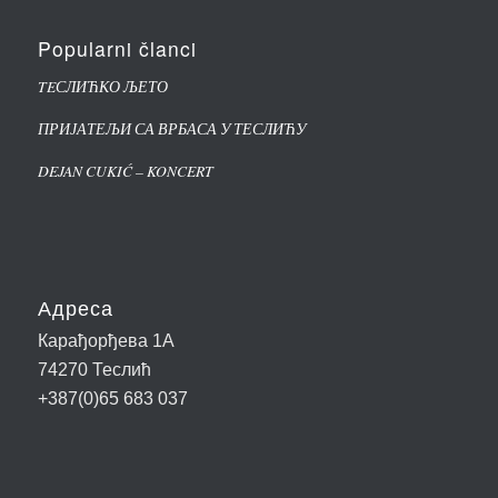
Popularni članci
TEСЛИЋКО ЉЕТО
ПРИЈАТЕЉИ СА ВРБАСА У ТЕСЛИЋУ
DEJAN CUKIĆ – KONCERT
Адреса
Карађорђева 1А
74270 Теслић
+387(0)65 683 037