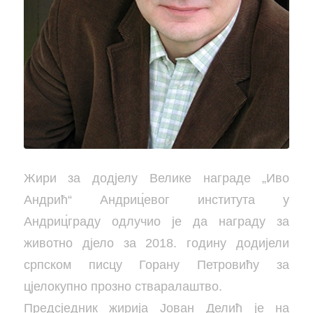
Жири за додјелу Велике награде „Иво
Андрић“ Андриц́евог института у
Андриц́граду одлучио је да награду за
животно дјело за 2018. годину додијели
српском писцу Горану Петровићу за
цјелокупно прозно стваралаштво.
Предсједник жирија Јован Делић је на