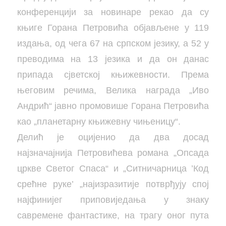
конференцији за новинаре рекао да су
књиге Горана Петровића објављене у 119
издања, од чега 67 на српском језику, а 52 у
преводима на 13 језика и да он данас
припада сјветској књижевности. Према
његовим речима, Велика награда „Иво
Андрић“ јавно промовише Горана Петровића
као „планетарну књижевну чињеницу“.
Делић је оцијенио да два досад
најзначајнија Петровићева романа „Опсада
цркве Светог Спаса“ и „Ситничарница ’Код
срећне руке’ „најизразитије потврђују спој
најфинијег приповиједања у знаку
савремене фантастике, на трагу оног пута