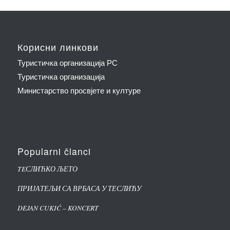
Корисни линкови
Туристичка организација РС
Туристичка организација
Министарство просвјете и културе
Popularni članci
TEСЛИЋКО ЉЕТО
ПРИЈАТЕЉИ СА ВРБАСА У ТЕСЛИЋУ
DEJAN CUKIĆ – KONCERT