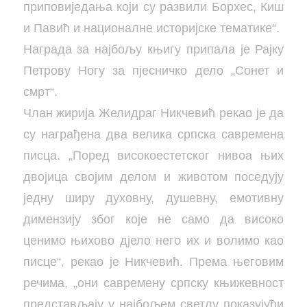
приповиједања који су развили Борхес, Киш
и Павић и националне историјске тематике“.
Награда за најбољу књигу припала је Рајку
Петрову Ногу за пјесничко дело „Сонет и
смрт“.
Члан жирија Желидраг Никчевић рекао је да
су награђена два велика српска савремена
писца. „Поред високоестетског нивоа њих
двојица својим делом и животом поседују
једну ширу духовну, душевну, емотивну
димензију због које не само да високо
ценимо њихово дјело него их и волимо као
писце“, рекао је Никчевић. Према његовим
речима, „они савремену српску књижевност
представљају у најбољем светлу показујући