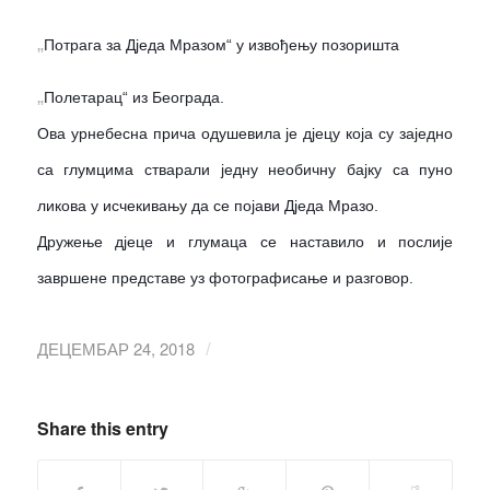
„
Потрага за Дједа Мразом“ у извођењу позоришта
„
Полетарац“ из Београда.
Ова урнебесна прича одушевила је дјецу која су заједно
са глумцима стварали једну необичну бајку са пуно
ликова у исчекивању да се појави Дједа Мразо.
Дружење дјеце и глумаца се наставило и послије
завршене представе уз фотографисање и разговор.
ДЕЦЕМБАР 24, 2018
/
Share this entry