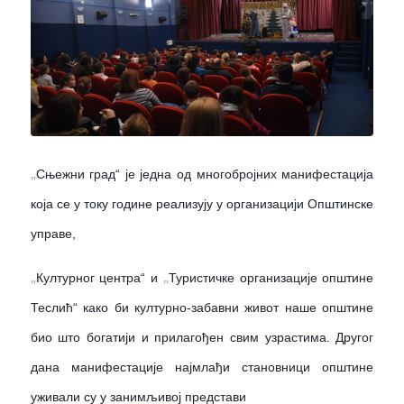
„
Сњежни град“ је једна од многобројних манифестација
која се у току године реализују у организацији Општинске
управе,
„
„
Културног центра“ и
Туристичке организације општине
Теслић“ како би културно-забавни живот наше општине
био што богатији и прилагођен свим узрастима. Другог
дана манифестације најмлађи становници општине
уживали су у занимљивој представи