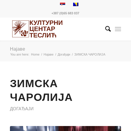
+387 (0)65 683 037
Најаве
You are here:
Home
/
Најаве
/
Догађаји
/
ЗИМСКА ЧАРОЛИЈА
ЗИМСКА
ЧАРОЛИЈА
ДОГАЂАЈИ