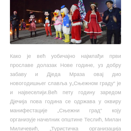
Како је већ уобичајно најмлађи први
прославе долазак Нове године, уз добру
забаву и Дједа Мраза овај дио
новогодишњег славља у„Сњежном граду“ је
и највеселији.Већ пету годину заредом
Дјечија nова година се одржава у оквиру
манифестације „Сњежни град“ коју
организује начелник општине Теслић, Милан
Миличевић, „Туристичка организација