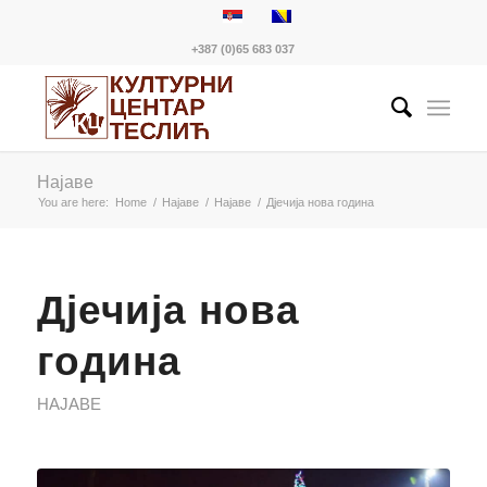
+387 (0)65 683 037
Најаве
You are here:
Home
/
Најаве
/
Најаве
/
Дјечија нова година
Дјечија нова
година
НАЈАВЕ