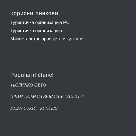
Корисни линкови
Туристичка организација РС
Туристичка организација
Министарство просвјете и културе
Popularni članci
TEСЛИЋКО ЉЕТО
ПРИЈАТЕЉИ СА ВРБАСА У ТЕСЛИЋУ
DEJAN CUKIĆ – KONCERT