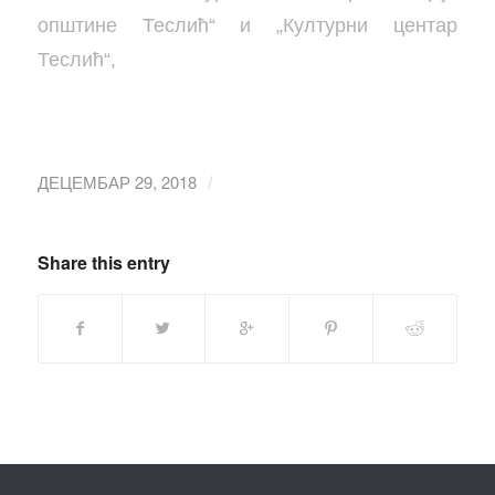
општине Теслић“ и „Културни центар
Теслић“,
ДЕЦЕМБАР 29, 2018
/
Share this entry