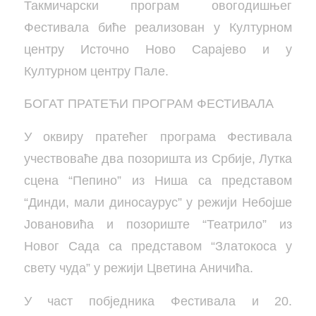
Такмичарски програм овогодишњег
Фестивала биће реализован у Културном
центру Источно Ново Сарајево и у
Културном центру Пале.
БОГАТ ПРАТЕЋИ ПРОГРАМ ФЕСТИВАЛА
У оквиру пратећег програма Фестивала
учествоваће два позоришта из Србије, Лутка
сцена “Пепино” из Ниша са представом
“Динди, мали диносаурус” у режији Небојше
Јовановића и позориште “Театрило” из
Новог Сада са представом “Златокоса у
свету чуда” у режији Цветина Аничића.
У част побједника Фестивала и 20.