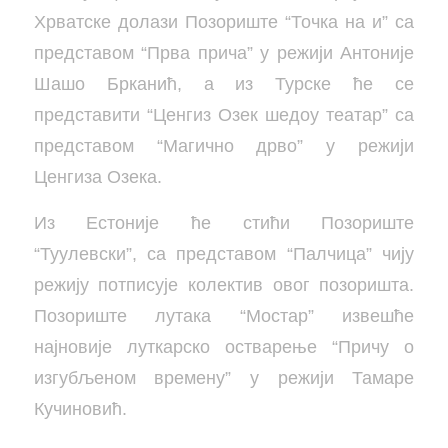
Хрватске долази Позориште “Точка на и” са
представом “Прва прича” у режији Антоније
Шашо Брканић, а из Турске ће се
представити “Ценгиз Озек шедоу театар” са
представом “Магично дрво” у режији
Ценгиза Озека.
Из Естоније ће стићи Позориште
“Туулевски”, са представом “Палчица” чију
режију потписује колектив овог позоришта.
Позориште лутака “Мостар” извешће
најновије луткарско остварење “Причу о
изгубљеном времену” у режији Тамаре
Кучиновић.