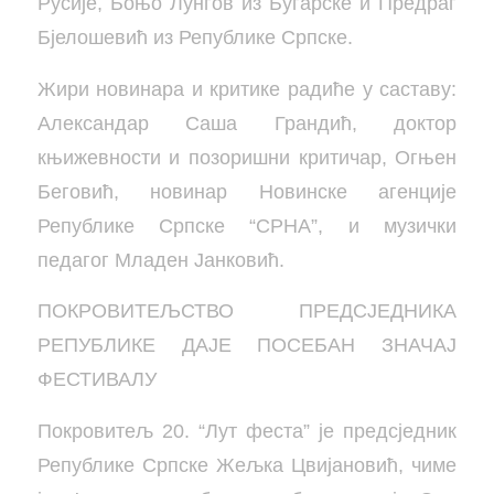
Русије, Боњо Лунгов из Бугарске и Предраг
Бјелошевић из Републике Српске.
Жири новинара и критике радиће у саставу:
Александар Саша Грандић, доктор
књижевности и позоришни критичар, Огњен
Беговић, новинар Новинске агенције
Републике Српске “СРНА”, и музички
педагог Младен Јанковић.
ПОКРОВИТЕЉСТВО ПРЕДСЈЕДНИКА
РЕПУБЛИКЕ ДАЈЕ ПОСЕБАН ЗНАЧАЈ
ФЕСТИВАЛУ
Покровитељ 20. “Лут феста” је предсједник
Републике Српске Жељка Цвијановић, чиме