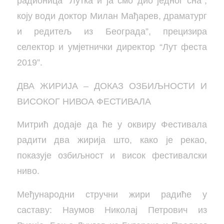
радионица `Лутка и ја смо дио једног сна`,
коју води доктор Милан Мађарев, драматург
и редитељ из Београда”, прецизира
селектор и умјетнички директор “Лут феста
2019”.
ДВА ЖИРИЈА – ДОКАЗ ОЗБИЉНОСТИ И
ВИСОКОГ НИВОА ФЕСТИВАЛА
Митрић додаје да ће у оквиру Фестивала
радити два жирија што, како је рекао,
показује озбиљност и висок фестивалски
ниво.
Међународни стручни жири радиће у
саставу: Наумов Николај Петрович из