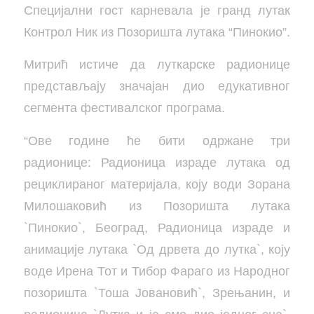
Специјални гост карневала је гранд лутак
Контрол Ник из Позоришта лутака “Пинокио”.
Митрић истиче да луткарске радионице
представљају значајан дио едукативног
сегмента фестивалског програма.
“Ове године ће бити одржане три
радионице: Радионица израде лутака од
рециклираног материјала, коју води Зорана
Милошаковић из Позоришта лутака
`Пинокио`, Београд, Радионица израде и
анимације лутака `Од дрвета до лутка`, коју
воде Ирена Тот и Тибор Фараго из Народног
позоришта `Тоша Јовановић`, Зрењанин, и