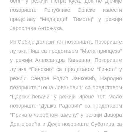
бенг” у режији Петра Куса, док ће Дјечије
позориште Републике Српске извести
представу “Медвједић Тимотеј” у режији
Јарослава Антоњука.
Из Србије долази пет позоришта, Позориште
лутака Ниш са представом “Мала принцеза”
у режији Александра Кањевца, Позориште
лутака “Пинокио” са представом “Гињол” у
режији Сандре Родић Јанковић, Народно
позориште “Тоша Јовановић” са представом
“Царски певачи” у режији Ирене Тот, Мало
позориште “Душко Радовић” са представом
“Прича о чаробном камену” у режији Давора
Драгојевића и Дечје позориште Суботица са