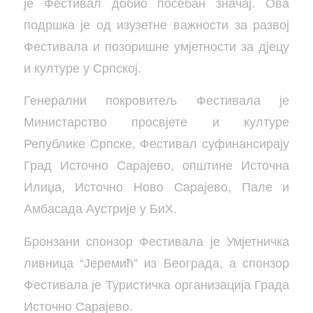
је Фестивал добио посебан значај. Ова
подршка је од изузетне важности за развој
Фестивала и позоришне умјетности за дјецу
и културе у Српској.
Генерални покровитељ Фестивала је
Министарство просвјете и културе
Републике Српске, Фестивал суфинансирају
Град Источно Сарајево, општине Источна
Илиџа, Источно Ново Сарајево, Пале и
Амбасада Аустрије у БиХ.
Бронзани спонзор Фестивала је Умјетничка
ливница “Јеремић” из Београда, а спонзор
Фестивала је Туристичка организација Града
Источно Сарајево.