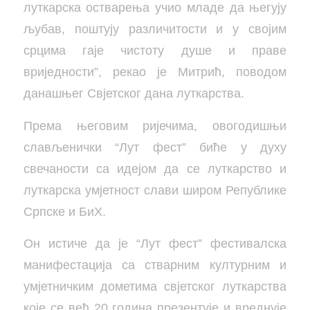
луткарска остварења учио младе да његују
љубав, поштују различитости и у својим
срцима гаје чистоту душе и праве
вриједности”, рекао је Митрић, поводом
данашњег Свјетског дана луткарства.
Према његовим ријечима, овогодишњи
слављенички “Лут фест” биће у духу
свечаности са идејом да се луткарство и
луткарска умјетност слави широм Републике
Српске и БиХ.
Он истиче да је “Лут фест” фестивалска
манифестација са стварним културним и
умјетничким дометима свјетског луткарства
које се већ 20 година презентује и вреднује