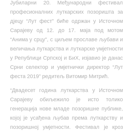
Јубиларни 20. Међународни фестивал
професионалних луткарских позоришта за
дјецу “Лут фест” биће одржан у Источном
Сарајеву од 12. до 17. маја под мотом
“Анима у срцу”, с циљем прославе љубави и
величања луткарства и луткарске умјетности
у Републици Српској и БиХ, изјавио је данас
Срни селектор и умјетнички директор “Лут
феста 2019” редитељ Витомир Митрић.
“Двадесет година луткарства у Источном
Сарајеву обиљежило је исто толико
генерација нове младе позоришне публике,
којој је усађена љубав према луткарству и
позоришној умјетности. Фестивал је кроз