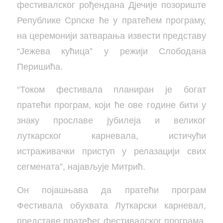
фестивалског рођендана Дјечије позориште
Републике Српске ће у пратећем програму,
на церемонији затварања извести представу
“Јежева кућица” у режији Слободана
Перишића.
“Током фестивала планиран је богат
пратећи програм, који ће ове године бити у
знаку прославе јубилеја и великог
луткарског карневала, истичући
истраживачки приступ у релазацији свих
сегмената”, најављује Митрић.
Он појашњава да пратећи програм
Фестивала обухвата Луткарски карневал,
представе пратећег фестивалског програма,