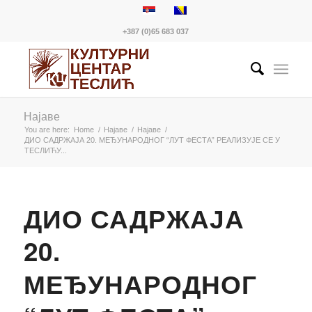
+387 (0)65 683 037
Најаве
You are here:
Home
/
Најаве
/
Најаве
/
ДИО САДРЖАЈА 20. МЕЂУНАРОДНОГ “ЛУТ ФЕСТА” РЕАЛИЗУЈЕ СЕ У
ТЕСЛИЋУ...
ДИО САДРЖАЈА
20.
МЕЂУНАРОДНОГ