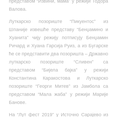
представом “Извини, мама” у режији Тодора
Валова.
Луткарско позориште “Пикуентос” из
Шпаније извешће представу “Бенџамино и
Хуанита” чију режију потписују Бенџамин
Ричард и Хуана Гарсија Руиз, а из Бугарске
ће се представити два позоришта – Државно
луткарско позориште “Сливен” са
представом “Бијела бајка” у режији
Константина Каракостова и Луткарско
позориште “Георги Митев” из Јамбола са
представом “Мала жаба” у режији Марије
Банове.
На “Лут фест 2019” у Источно Сарајево из