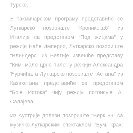
Турске.
У такмичарском програму представиће се
Луткарско позориште “Кроникокаб” из
Италије са представом “Под жицама” у
режији Нађе Империо, Луткарско позориште
“Влиндерс” из Белгије извешће представу
“Ким, мало црно пиле” у режији Александра
Ћурчића, а Луткарско позориште “Астана” из
Казахстана представиће се представом
“Боје Истока” чију режију потписује А.
Салајева.
Из Аустрије долази позориште “Верк 89” са
музичко-луткарским спектаклом “Бум, крах,