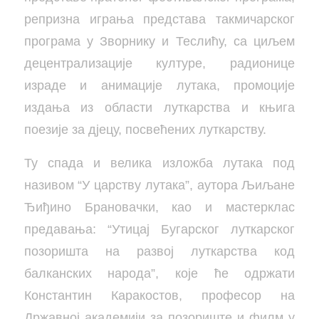
репризна играња представа такмичарског
програма у Зворнику и Теслићу, са циљем
децентрализације културе, радионице
израде и анимације лутака, промоције
издања из области луткарства и књига
поезије за дјецу, посвећених луткарству.
Ту спада и велика изложба лутака под
називом “У царству лутака”, аутора Љиљане
Ђиђино Брановачки, као и мастерклас
предавања: “Утицај Бугарског луткарског
позоришта на развој луткарства код
балканских народа”, које ће одржати
Константин Каракостов, професор на
Државној академији за позориште и филм у