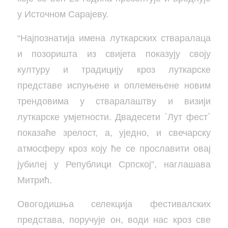
у Источном Сарајеву.
“Најпознатија имена луткарских стваралаца
и позоришта из свијета показују своју
културу и традицију кроз луткарске
представе испуњене и оплемењене новим
трендовима у стваралаштву и визији
луткарске умјетности. Двадесети `Лут фест`
показаће зрелост, а, уједно, и свечарску
атмосферу кроз коју ће се прославити овај
јубилеј у Републици Српској”, наглашава
Митрић.
Овогодишња селекција фестивалских
представа, поручује он, води нас кроз све