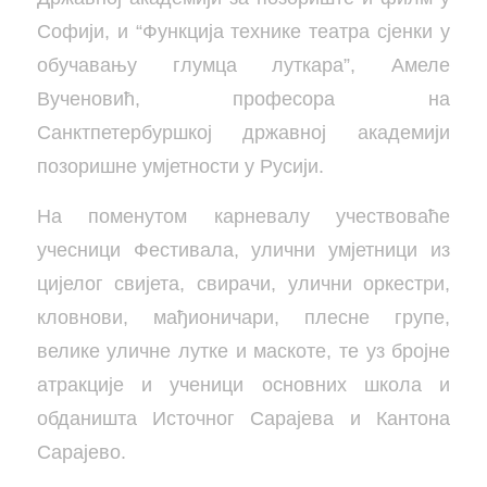
Софији, и “Функција технике театра сјенки у
обучавању глумца луткара”, Амеле
Вученовић, професора на
Санктпетербуршкој државној академији
позоришне умјетности у Русији.
На поменутом карневалу учествоваће
учесници Фестивала, улични умјетници из
цијелог свијета, свирачи, улични оркестри,
кловнови, мађионичари, плесне групе,
велике уличне лутке и маскоте, те уз бројне
атракције и ученици основних школа и
обданишта Источног Сарајева и Кантона
Сарајево.