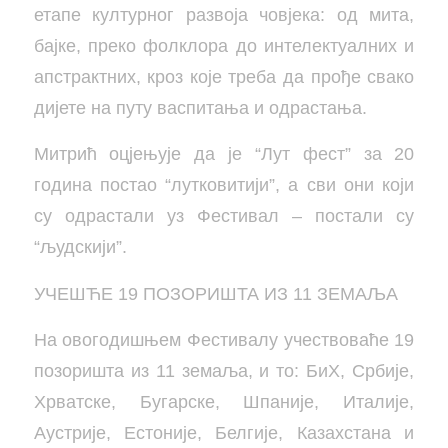
етапе културног развоја човјека: од мита,
бајке, преко фолклора до интелектуалних и
апстрактних, кроз које треба да прође свако
дијете на путу васпитања и одрастања.
Митрић оцјењује да је “Лут фест” за 20
година постао “лутковитији”, а сви они који
су одрастали уз Фестивал – постали су
“људскији”.
УЧЕШЋЕ 19 ПОЗОРИШТА ИЗ 11 ЗЕМАЉА
На овогодишњем Фестивалу учествоваће 19
позоришта из 11 земаља, и то: БиХ, Србије,
Хрватске, Бугарске, Шпаније, Италије,
Аустрије, Естоније, Белгије, Казахстана и