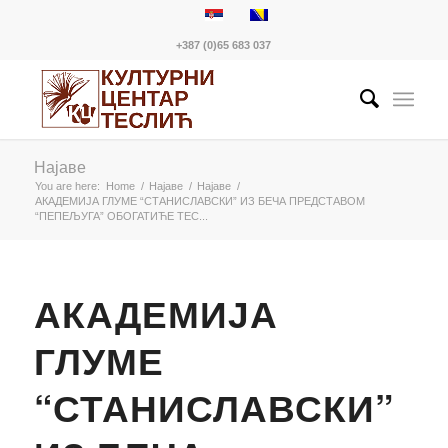
+387 (0)65 683 037
Најаве
You are here:
Home
/
Најаве
/
Најаве
/
АКАДЕМИЈА ГЛУМЕ “СТАНИСЛАВСКИ” ИЗ БЕЧА ПРЕДСТАВОМ
“ПЕПЕЉУГА” ОБОГАТИЋЕ ТЕС...
АКАДЕМИЈА
ГЛУМЕ
“СТАНИСЛАВСКИ”