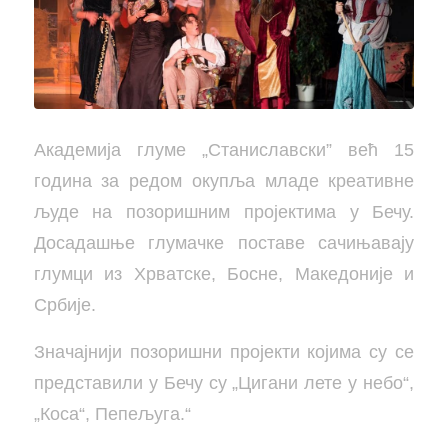
Академија глуме „Станиславски” већ 15
година за редом окупља младе креативне
људе на позоришним пројектима у Бечу.
Досадашње глумачке поставе сачињавају
глумци из Хрватске, Босне, Македоније и
Србије.
Значајнији позоришни пројекти којима су се
представили у Бечу су „Цигани лете у небо“,
„Коса“, Пепељуга.“