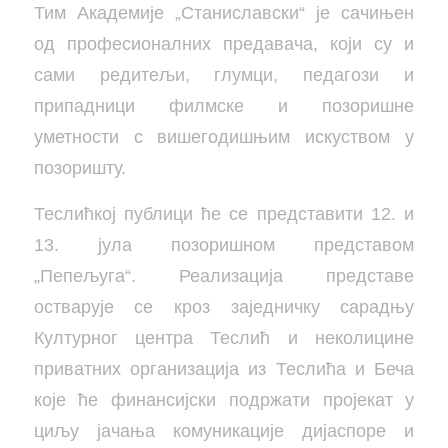
Тим Академије „Станиславски“ је сачињен
од професионалних предавача, који су и
сами редитељи, глумци, педагози и
припадници филмске и позоришне
уметности с вишегодишњим искуством у
позоришту.
Теслићкој публици ће се представити 12. и
13. јула позоришном представом
„Пепељуга“. Реализација представе
остварује се кроз заједничку сарадњу
Културног центра Теслић и неколицине
приватних организација из Теслића и Беча
које ће финансијски подржати пројекат у
циљу јачања комуникације дијаспоре и