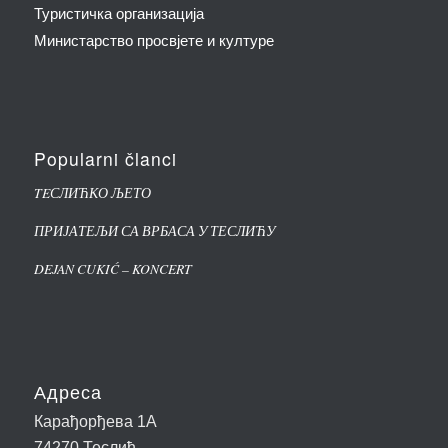
Туристичка организација
Министарство просвјете и културе
Popularni članci
TEСЛИЋКО ЉЕТО
ПРИЈАТЕЉИ СА ВРБАСА У ТЕСЛИЋУ
DEJAN CUKIĆ – KONCERT
Адреса
Карађорђева 1А
74270 Теслић