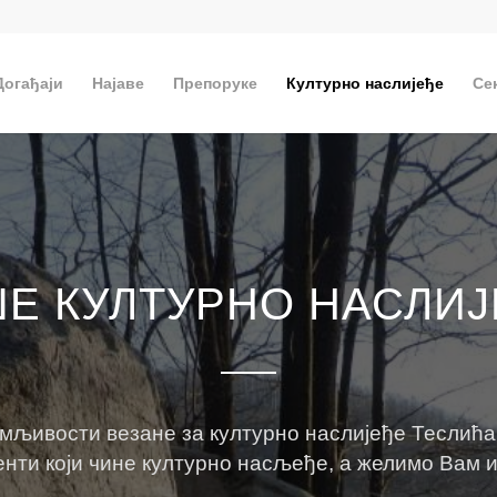
Догађаји
Најаве
Препоруке
Културно наслијеђе
Се
Е КУЛТУРНО НАСЛИ
имљивости везане за културно наслијеђе Теслића 
енти који чине културно насљеђе, а желимо Вам 