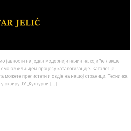
о јавности на један модернији начин на који ће лакше
и смо озбиљнијем процесу каталогизације. Каталог је
 га можете прелистати и овдје на нашој страници. Техничка
у оквиру ЈУ „Културни […]