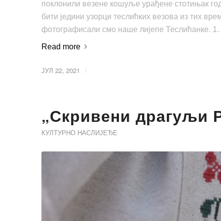
поклонили везене кошуље урађене стотињак годин
бити једини узорци теслићких везова из тих вр
фотографисали смо наше лијепе Теслићанке. 1. 
Read more
ЈУЛ 22, 2021
/
„Скривени драгуљи 
КУЛТУРНО НАСЛИЈЕЂЕ