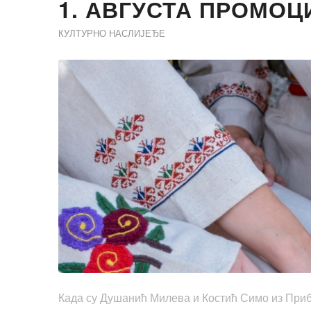
1. АВГУСТА ПРОМОЦ
КУЛТУРНО НАСЛИЈЕЂЕ
Када су Душанић Милева и Костић Симо из Приб