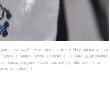
дине сакупљајући материјале за књигу „Из усорског краја и
парохије, очаран везом, записао je : „Чобаница, на камену
погледамо, зачудили би се љепоти и израдби те њезине
нком иглицом […]