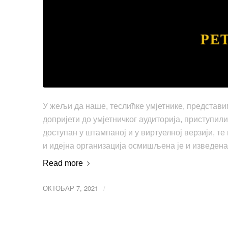
У жељи да наше, теслићке умјетнике, представим
допријети до умјетничког аудиторија, приступил
доступан у штампаној и у виртуелној верзији, те
и идејна организација осмишљена је и изведена 
Read more
ОКТОБАР 7, 2021
/