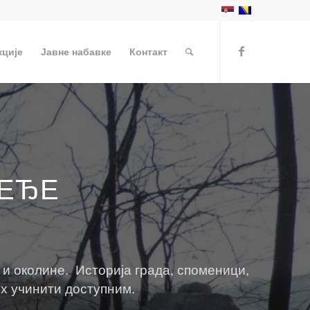
кције
Јавне набавке
Контакт
ЈЕЂЕ
и околине. Историја града, споменици,
их учинити доступним.