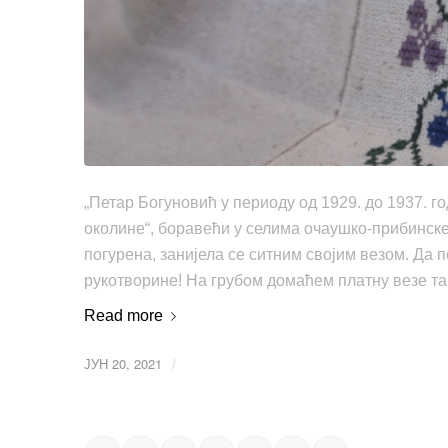
„Петаp Богуновић у периоду од 1929. до 1937. го
околине“, боравећи у селима очаушко-прибинске 
погурена, занијела се ситним својим везом. Да 
рукотворине! На грубом домаћем платну везе та
Read more
ЈУН 20, 2021
/