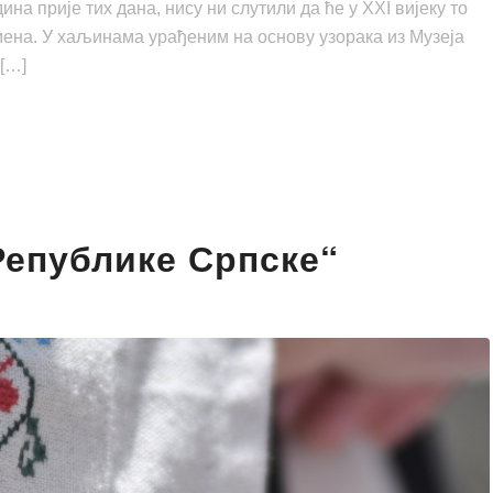
а прије тих дана, нису ни слутили да ће у ХХI вијеку то
емена. У хаљинама урађеним на основу узорака из Музеја
[…]
Републике Српске“