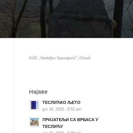
KUD ,,Nedeljko Spasojević”, Očauš
Најаве
TEСЛИЋКО ЉЕТО
јул 16, 2026 - 9:52 am
ПРИЈАТЕЉИ СА ВРБАСА У
ТЕСЛИЋУ