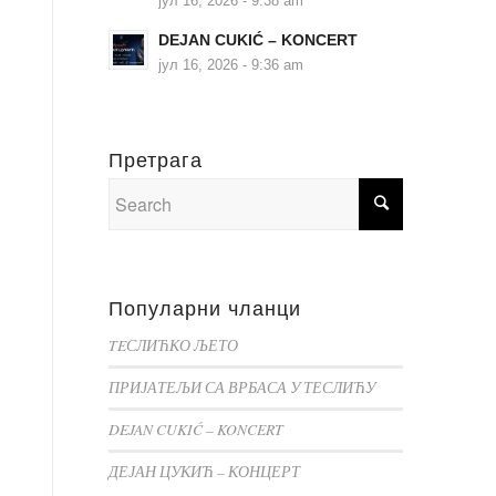
јул 16, 2026 - 9:38 am
DEJAN CUKIĆ – KONCERT
јул 16, 2026 - 9:36 am
Претрага
Популарни чланци
TEСЛИЋКО ЉЕТО
ПРИЈАТЕЉИ СА ВРБАСА У ТЕСЛИЋУ
DEJAN CUKIĆ – KONCERT
ДЕЈАН ЦУКИЋ – КОНЦЕРТ