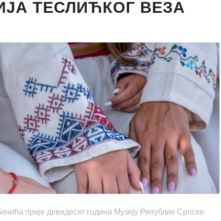
ИЈА ТЕСЛИЋКОГ ВЕЗА
инића прије деведесет година Музеју Републие Српске