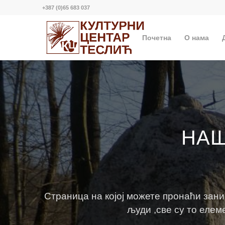
+387 (0)65 683 037
Почетна
О нама
НАШ
Страница на којој можете пронаћи зан
људи ,све су то елем