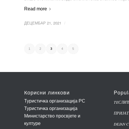
Read more
ДЕЦЕМБАР 21, 2021
/
1
2
3
4
5
Корисни линкови
Popul
Туристичка организација РС
TEСЛИ
Туристичка организација
ПРИЈАТ
Министарство просвјете и
културе
DEJAN 