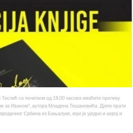
ји Теслић са почетком од 19.00 часова имаћете прилику
зи за Иваном“, аутора Младена Тешановића. Дјело прати
ородичног Србина из Бањалуке, који је уједно и херој и