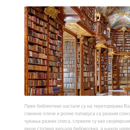
Прве библиотеке настале су на територијама Вав
глинене плоче и ролне папируса са разним спис
чувања разних списа, служиле су као својеврсни
више стотина хиљада библиотека, а њихов најв