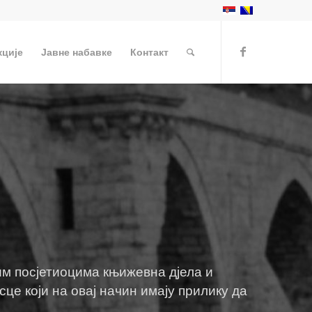
кције
Јавне набавке
Контакт
им посјетиоцима књижевна дјела и
е који на овај начин имају прилику да