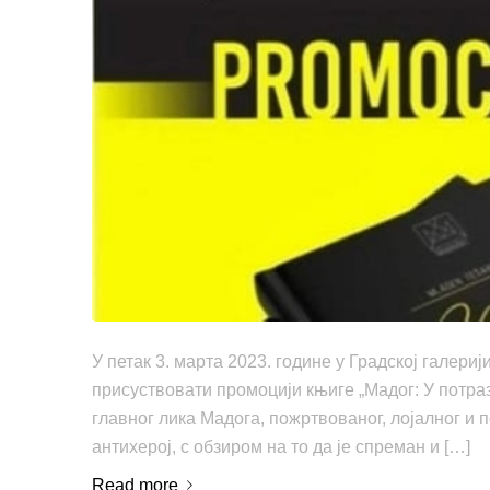
У петак 3. марта 2023. године у Градској галери
присуствовати промоцији књиге „Мадог: У потра
главног лика Мадога, пожртвованог, лојалног и п
антихерој, с обзиром на то да је спреман и […]
Read more