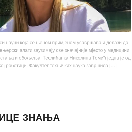
си науци која се њеном примјеном усавршава и долази до
њерски алати заузимају све значајније мјесто у медицини,
х стања и обољења. Теслићанка Николина Томић једна је од
кој роботици. Факултет техничких наука завршила […]
НИЦЕ ЗНАЊА