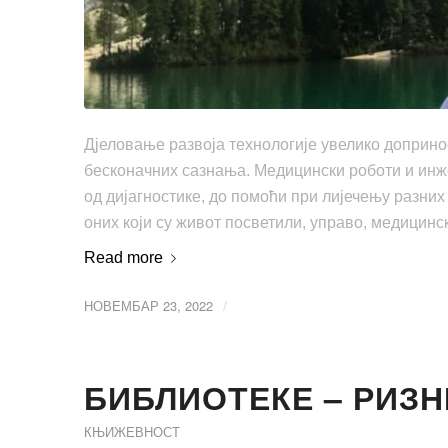
Дјеловање развоја технологије увелико доприно
бесконачних сазнања. Медицински роботи и инже
од дијагностике, до помоћи при лијечењу разни
оних који су живот посветили, управо, медицинс
Read more
НОВЕМБАР 23, 2022
/
БИБЛИОТЕКЕ – РИЗ
КЊИЖЕВНОСТ