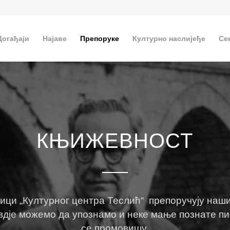
Догађаји
Најаве
Препоруке
Културно наслијеђе
Се
КЊИЖЕВНОСТ
ници „Културног центра Теслић“ препоручују наш
дје можемо да упознамо и неке мање познате писц
се промовишу.