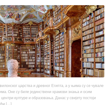
илонског царства и древног Египта, а у њима су се чувале
има. Оне су биле јединствени храмови знања и осим
 центри културе и образовања. Данас у свијету постоји
ећи […]