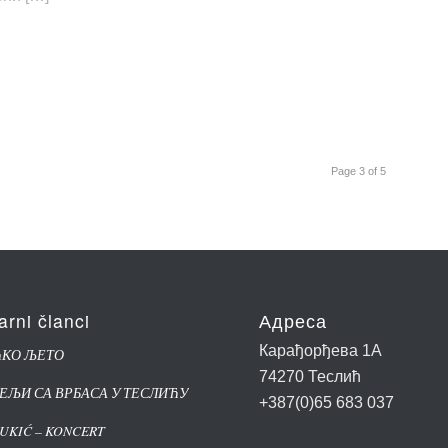
Page 3 of 5
arni članci
Адреса
Карађорђева 1А
ЋКО ЉЕТО
74270 Теслић
ЕЉИ СА ВРБАСА У ТЕСЛИЋУ
+387(0)65 683 037
CUKIĆ – KONCERT