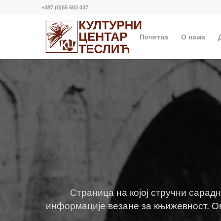
+387 (0)65 683 037
Почетна
О нама
Страница на којој стручни сарад
информације везане за књижевност. Ов