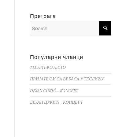
Претрага
Популарни чланци
TEСЛИЋКО ЉЕТО
ПРИЈАТЕЉИ СА ВРБАСА У ТЕСЛИЋУ
DEJAN CUKIĆ – KONCERT
ДЕЈАН ЦУКИЋ – КОНЦЕРТ