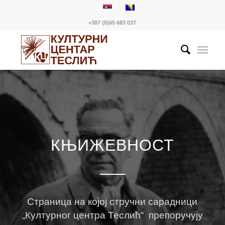
+387 (0)65 683 037
КЊИЖЕВНОСТ
Страница на којој стручни сарадници
„Културног центра Теслић“ препоручују