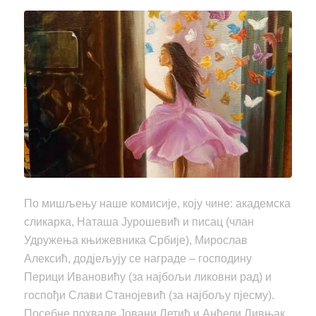
По мишљењу наше комисије, коју чине: академска
сликарка, Наташа Јурошевић и писац (члан
Удружења књижевника Србије), Мирослав
Алексић, додјељују се награде – господину
Перици Ивановићу (за најбољи ликовни рад) и
госпођи Слави Станојевић (за најбољу пјесму).
Посебне похвале Јовани Летић и Анђели Ливњак