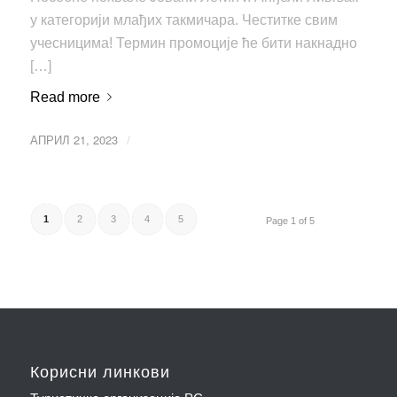
у категорији млађих такмичара. Честитке свим
учесницима! Термин промоције ће бити накнадно
[…]
Read more
АПРИЛ 21, 2023
/
1
2
3
4
5
Page 1 of 5
Корисни линкови