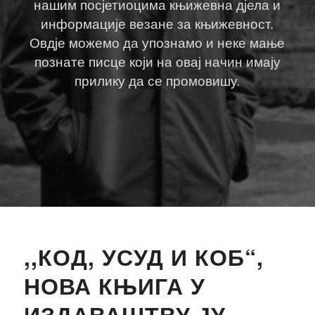
нашим посјетиоцима књижевна дјела и
информације везане за књижевност.
Овдје можемо да упознамо и неке мање
познате писце који на овај начин имају
прилику да се промовишу.
,,КОД, УСУД И КОБ“,
НОВА КЊИГА У
ИЗДАВАШТВУ ЈУ