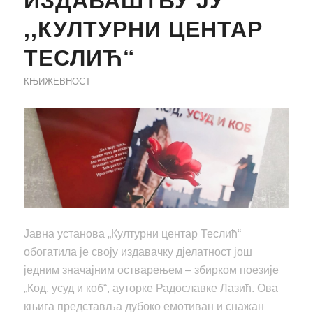
,,КУЛТУРНИ ЦЕНТАР
ТЕСЛИЋ“
КЊИЖЕВНОСТ
Јавна установа „Културни центар Теслић“
обогатила је своју издавачку дјелатност још
једним значајним остварењем – збирком поезије
„Код, усуд и коб“, ауторке Радославке Лазић. Ова
књига представља дубоко емотиван и снажан