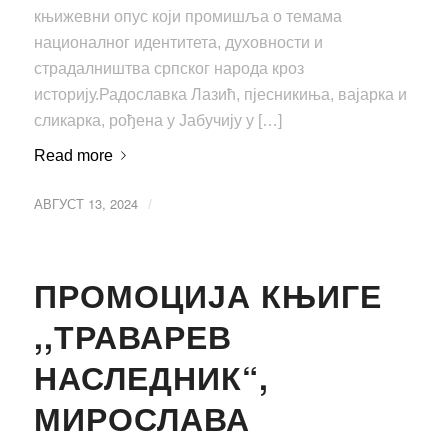
књижевни опус који промишља о темама
националног идентитета, духовности и
страдалништва српског народа кроз
историју.Радославка Лазић, пјесникиња, вајарка и
сликарка, рођена у Јабучију у […]
Read more
АВГУСТ 13, 2024
/
ПРОМОЦИЈА КЊИГЕ
,,ТРАВАРЕВ
НАСЛЕДНИК“,
МИРОСЛАВА