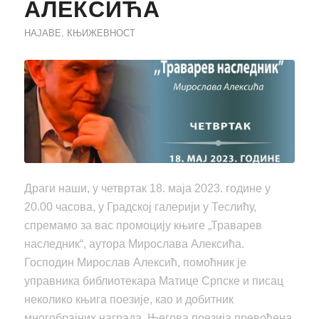
АЛЕКСИЋА
НАЈАВЕ
,
КЊИЖЕВНОСТ
Драги наши, у четвртак 18. маја 2023. године у
20.00 часова, у Градској галерији у Теслићу,
спремамо за вас промоцију књиге „Траварев
наследник“, аутора Мирослава Алексића.
Господин Мирослав Алексић, помоћник је
управника библиотекара Матице Српске и писац
неколико књига поезије, као и добитник
многобрајних награда. Његова поезија превођена