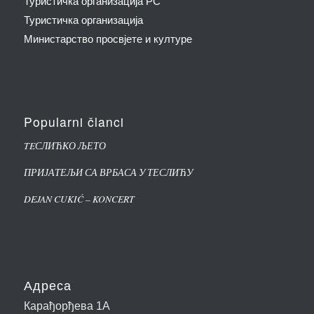
Туристичка организација РС
Туристичка организација
Министарство просвјете и културе
Popularni članci
TEСЛИЋКО ЉЕТО
ПРИЈАТЕЉИ СА ВРБАСА У ТЕСЛИЋУ
DEJAN CUKIĆ – KONCERT
Адреса
Карађорђева 1А