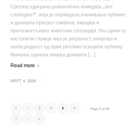
Српској одиграна романтична комедија „Јел’
слободно?“, која је оправдала очекивања публике
и донијела прегршт смијеха, емоција и
препознатљивих животних ситуација. На сцени су
наступили глумци чија је уиграност, енергија и
непосредност од прве реплике освојила публику.
Њихова сценска хемија донијела […]
Read more
МАРТ 4, 2026
/
«
‹
3
4
5
6
Page 5 of 69
7
›
»