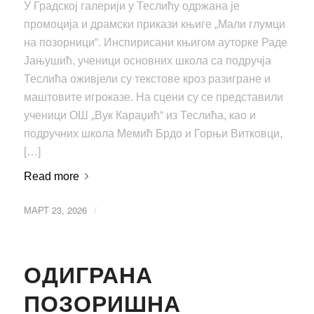
У Градској галерији у Теслићу одржана је
промоција и драмски прикази књиге „Мали глумци
на позорници“. Инспирисани књигом ауторке Раде
Јањушић, ученици основних школа са подручја
Теслића оживјели су текстове кроз разигране и
маштовите игроказе. На сцени су се представили
ученици ОШ „Вук Караџић“ из Теслића, као и
подручних школа Мемић Брдо и Горњи Витковци,
[…]
Read more
МАРТ 23, 2026
/
ОДИГРАНА
ПОЗОРИШНА