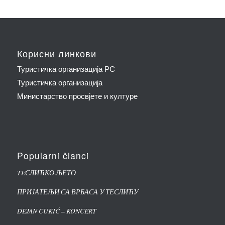
Корисни линкови
Туристичка организација РС
Туристичка организација
Министарство просвјете и културе
Popularni članci
TEСЛИЋКО ЉЕТО
ПРИЈАТЕЉИ СА ВРБАСА У ТЕСЛИЋУ
DEJAN CUKIĆ – KONCERT