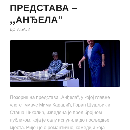
ПРЕДСТАВА –
,,АНЂЕЛА“
ДОГАЂАЈИ
Позоришна представа „Анђела“, у којој главне
улоге тумаче Mима Караџић, Горан Шушљик и
Сташа Николић, изведена је пред бројном
публиком, која је салу испунила до посљедњег
мјеста. Ријеч је о романтичној комедији која