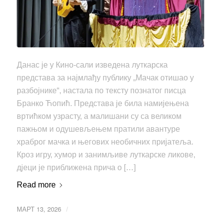
Данас је у Кино-сали изведена луткарска
представа за најмлађу публику „Мачак отишао у
разбојнике“, настала по тексту познатог писца
Бранко Ћопић. Представа је била намијењена
вртићком узрасту, а малишани су са великом
пажњом и одушевљењем пратили авантуре
храброг мачка и његових необичних пријатеља.
Кроз игру, хумор и занимљиве луткарске ликове,
дјеци је приближена прича о […]
Read more
МАРТ 13, 2026
/