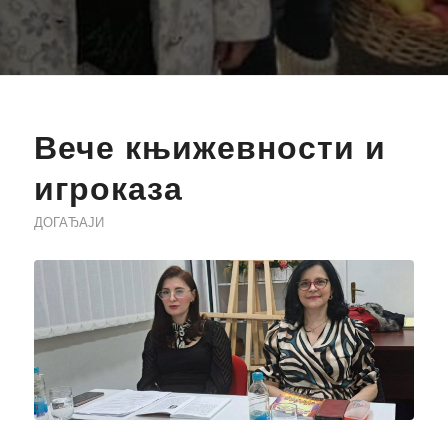
Вече књижевности и
игроказа
ДОГАЂАЈИ