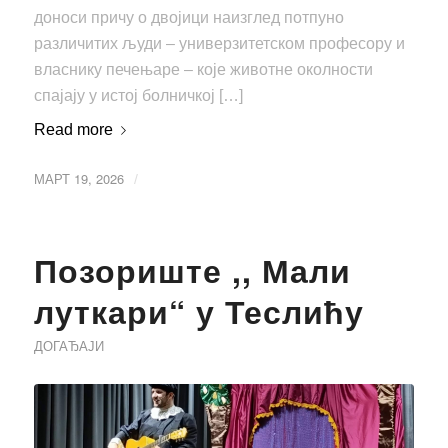
доноси причу о двојици наизглед потпуно
различитих људи – универзитетском професору и
власнику печењаре – које животне околности
спајају у истој болничкој […]
Read more
МАРТ 19, 2026
/
Позориште ,, Мали
луткари“ у Теслићу
ДОГАЂАЈИ