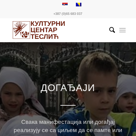
+387 (0)65 683 037
ДОГАЂАЈИ
Свака манифестација или догађај
реализују се са циљем да се памте или