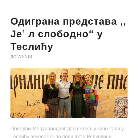
Одиграна представа ,,
Је’ л слободно“ у
Теслићу
ДОГАЂАЈИ
Поводом Међународног дана жена, у кино-сали у
Теслићу вечерас је по први пут у Републици