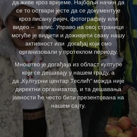
да живе кроз вријеме. Најбољи начин да
се то оствари јесте да се документује
кроз писану ријеч, фотографију или
видео – запис. Управо на овој страници
могуће је видјети и доживјети сваку нашу
активност или догађај који смо
организовали у протеклом периоду.
Мноштво је догађаја из област културе
који се дешавају у нашем граду, а
да
Културни центар Теслић“ можда није
„
директни организатор, и та дешавања
јавности ће често бити презентована на
нашем сајту.