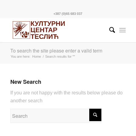
+387 (0)65 683 037
To search the site please enter a valid term
You are here:
Home
/
Search results for ""
New Search
If you are not happy with the results below please do
another search