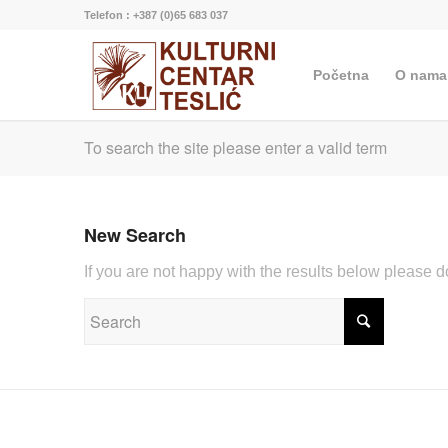
Telefon : +387 (0)65 683 037
Početna
O nama
To search the site please enter a valid term
New Search
If you are not happy with the results below please 