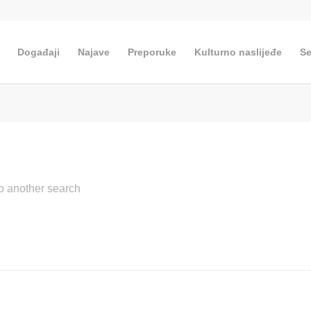
Događaji
Najave
Preporuke
Kulturno naslijeđe
Se
do another search