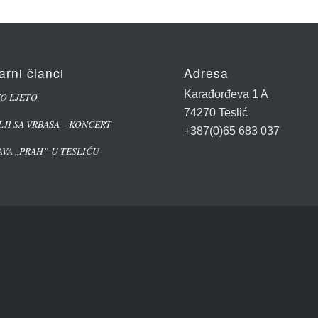
arni članci
Adresa
Karađorđeva 1 A
KO LJETO
74270 Teslić
LJI SA VRBASA – KONCERT
+387(0)65 683 037
VA ,,PRAH” U TESLIĆU